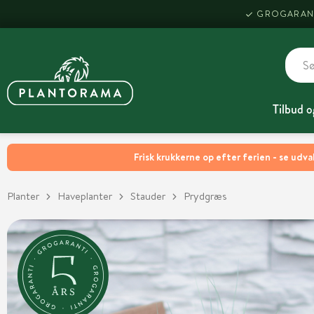
GROGARAN
Tilbud o
Frisk krukkerne op efter ferien - se udva
Planter
Haveplanter
Stauder
Prydgræs