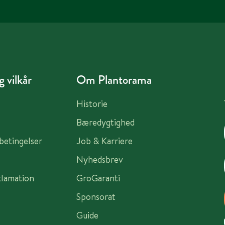
 vilkår
Om Plantorama
Historie
Bæredygtighed
sbetingelser
Job & Karriere
Nyhedsbrev
klamation
GroGaranti
Sponsorat
Guide