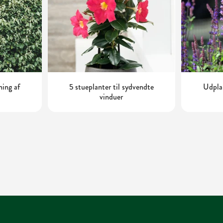
ning af
5 stueplanter til sydvendte
Udplan
vinduer