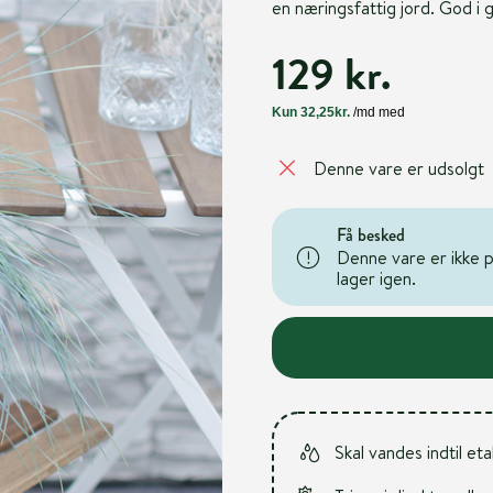
en næringsfattig jord. God i g
129 kr.
Denne vare er udsolgt
Få besked
Denne vare er ikke på
lager igen.
Skal vandes indtil et