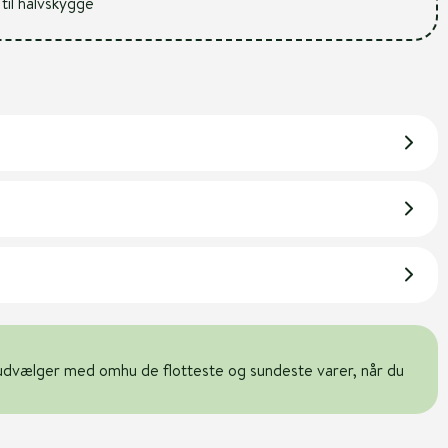
 til halvskygge
udvælger med omhu de flotteste og sundeste varer, når du