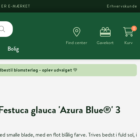
I ER E-MÆRKET
Erhvervskunde
0
Find center
Gavekort
Kurv
Bolig
bestil blomsterløg - oplev udvalget 💚
Festuca glauca 'Azura Blue®' 3
malle blade, med en flot blålig farve. Trives bedst i fuld sol, i