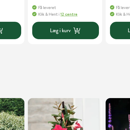
Få leveret
Få leve
Klik & Hent
i
12 centre
Klik & 
Læg i kurv
L