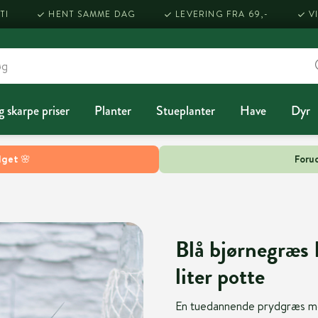
TI
HENT SAMME DAG
LEVERING FRA 69,-
V
g skarpe priser
Planter
Stueplanter
Have
Dyr
lget 🌸
Forud
Blå bjørnegræs 
liter potte
En tuedannende prydgræs med s