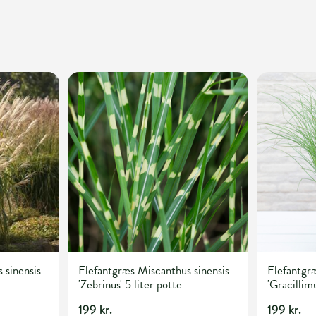
 sinensis
Elefantgræs Miscanthus sinensis
Elefantgræ
'Zebrinus' 5 liter potte
'Gracillimu
199 kr.
199 kr.