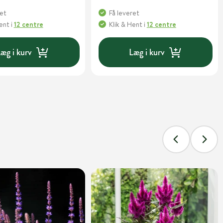
ret
Få leveret
Hent
i
12 centre
Klik & Hent
i
12 centre
æg i kurv
Læg i kurv