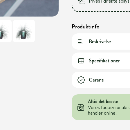
Trives i direkte sollys
Produktinfo
Beskrivelse
Specifikationer
Garanti
Altid det bedste
Vores fagpersonale 
handler online.