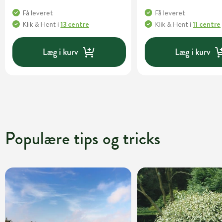
Få leveret
Få leveret
Klik & Hent
i
13 centre
Klik & Hent
i
11 centre
Læg i kurv
Læg i kurv
Populære tips og tricks