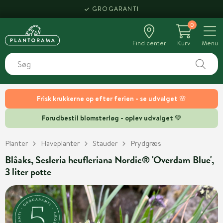
GROGARANTI
0
Find center
Kurv
Menu
Frisk krukkerne op efter ferien - se udvalget 🌸
Forudbestil blomsterløg - oplev udvalget 💚
Planter
Haveplanter
Stauder
Prydgræs
Blåaks, Sesleria heufleriana Nordic® 'Overdam Blue',
3 liter potte