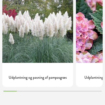
Udplantning og pasning af pampasgræs
Udplantning o