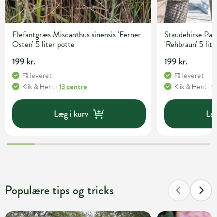
Elefantgræs Miscanthus sinensis 'Ferner
Staudehirse Pa
Osten' 5 liter potte
'Rehbraun' 5 lite
199 kr.
199 kr.
Få leveret
Få leveret
Klik & Hent
i
13 centre
Klik & Hent
i
1
Læg i kurv
Læg
Populære tips og tricks