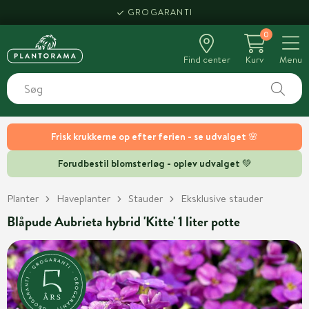
GROGARANTI
0
Find center
Kurv
Menu
Frisk krukkerne op efter ferien - se udvalget 🌸
Forudbestil blomsterløg - oplev udvalget 💚
Planter
Haveplanter
Stauder
Eksklusive stauder
Blåpude Aubrieta hybrid 'Kitte' 1 liter potte