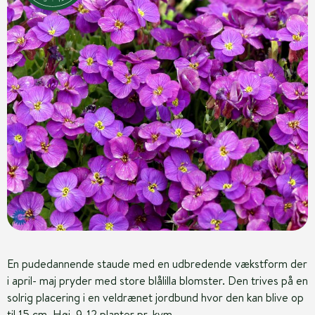
En pudedannende staude med en udbredende vækstform der
i april- maj pryder med store blålilla blomster. Den trives på en
solrig placering i en veldrænet jordbund hvor den kan blive op
til 15 cm. Høj. 9-12 planter pr. kvm.