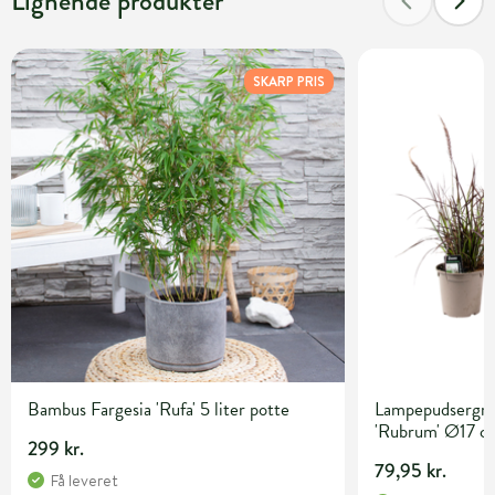
Lignende produkter
SKARP PRIS
Bambus Fargesia 'Rufa' 5 liter potte
Lampepudsergræ
'Rubrum' Ø17 c
299 kr.
79,95 kr.
Få leveret