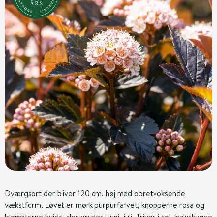
Dværgsort der bliver 120 cm. høj med opretvoksende
vækstform. Løvet er mørk purpurfarvet, knopperne rosa og
blomsterne hvide, der pryder i juni- juli. Trives i sol- halvskygge