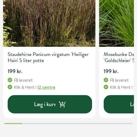
Staudehirse Panicum virgatum 'Heiliger
Mosebunke Desc
Hain' 5 liter potte
'Goldschleier' 5 
199 kr.
199 kr.
Få leveret
Få leveret
Klik & Hent
i
12 centre
Klik & Hent
i
1
Læg i kurv
Læg