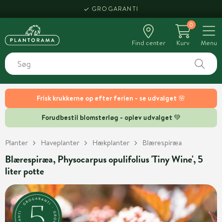
GROGARANTI
0
Find center
Kurv
Menu
Frisk krukkerne op efter ferien - se udvalget 🌸
Forudbestil blomsterløg - oplev udvalget 💚
Planter
Haveplanter
Hækplanter
Blærespiræa
Blærespiræa, Physocarpus opulifolius 'Tiny Wine', 5
liter potte