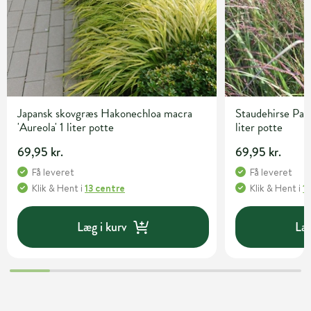
Japansk skovgræs Hakonechloa macra
Staudehirse Pan
'Aureola' 1 liter potte
liter potte
69,95 kr.
69,95 kr.
Få leveret
Få leveret
Klik & Hent
i
13 centre
Klik & Hent
i
1
Læg i kurv
Læg