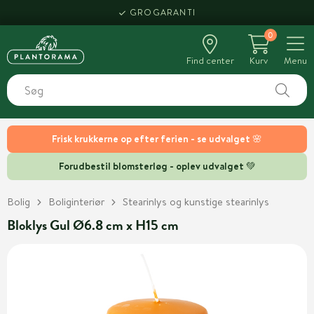
GROGARANTI
0
Find center
Kurv
Menu
Frisk krukkerne op efter ferien - se udvalget 🌸
Forudbestil blomsterløg - oplev udvalget 💚
Bolig
Boliginteriør
Stearinlys og kunstige stearinlys
Bloklys Gul Ø6.8 cm x H15 cm