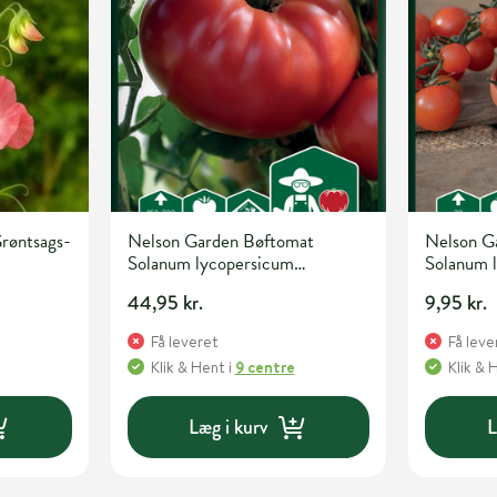
røntsags-
Nelson Garden Bøftomat
Nelson G
Solanum lycopersicum
Solanum 
'Gigantomo' F1 Grøntsagsfrø
'Gartenpe
44,95 kr.
9,95 kr.
Få leveret
Få leve
Klik & Hent
i
9 centre
Klik & 
Læg i kurv
L