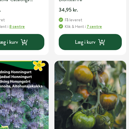
- og urtefrø
.
34,95 kr.
ret
Få leveret
Hent
i
8 centre
Klik & Hent
i
7 centre
æg i kurv
Læg i kurv