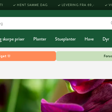
TI
HENT SAMME DAG
LEVERING FRA 69,-
V
g skarpe priser
Planter
Stueplanter
Have
Dyr
lget 🌸
Forud