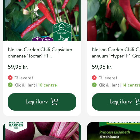
Nelson Garden Chili Capsicum
Nelson Garden Chili 
chinense 'Toofan' F1
annuum 'Hyper' F1 Grø
Grøntsagsfrø
59,95 kr.
59,95 kr.
Få leveret
Få leveret
Klik & Hent
i
10 centre
Klik & Hent
i
14 centr
Læg i kurv
Læg i kurv