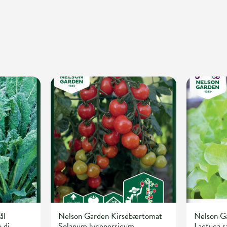
ål
Nelson Garden Kirsebærtomat
Nelson Ga
 di
Solanum lycopersicum
Lactuca s