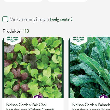
Vis kun varer på lager i
(
vælg center
)
Produkter
113
Nelson Garden Pak Choi
Nelson Garden Palmek
Brassica rapa 'Colour Crunch
Brassica oleracea 'Nero