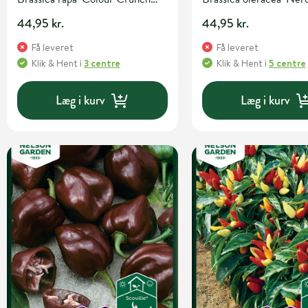
Blend' Grøntsags- og urtefrø
Toscana' Grøntsags- og
44,95 kr.
44,95 kr.
Få leveret
Få leveret
Klik & Hent
i
3 centre
Klik & Hent
i
5 centre
Læg i kurv
Læg i kurv