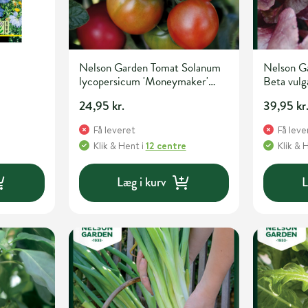
Nelson Garden Tomat Solanum
Nelson G
lycopersicum 'Moneymaker'
Beta vulga
Grøntsagsfrø
Grøntsags
24,95 kr.
39,95 kr
Få leveret
Få leve
Klik & Hent
i
12 centre
Klik & 
Læg i kurv
L