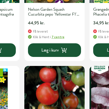
Capsicum
Nelson Garden Squash
Grøngødn
ntsagsfrø
Cucurbita pepo 'Yellowstar F1'
Phacelia t
Grøntsags- og urtefrø
44,95 kr.
34,95 kr
Få leveret
Få leve
Klik & Hent
i
7 centre
Klik & 
Læg i kurv
L