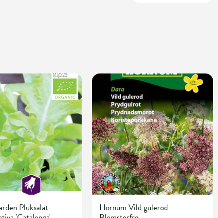
rden Pluksalat
Hornum Vild gulerod
ativa 'Catalonga'
Blomsterfrø