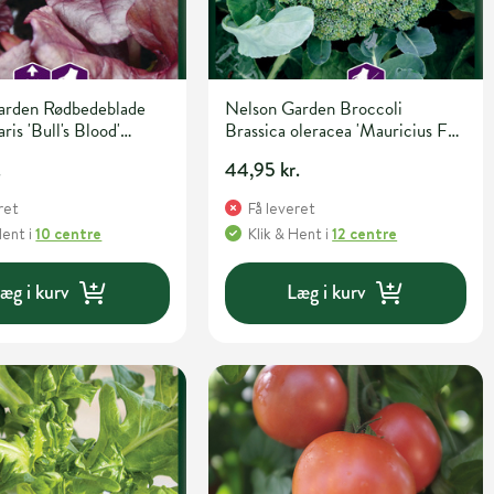
arden Rødbedeblade
Nelson Garden Broccoli
ris 'Bull's Blood'
Brassica oleracea 'Mauricius F1'
- og urtefrø
Grøntsags- og urtefrø
.
44,95 kr.
ret
Få leveret
Hent
i
10 centre
Klik & Hent
i
12 centre
æg i kurv
Læg i kurv