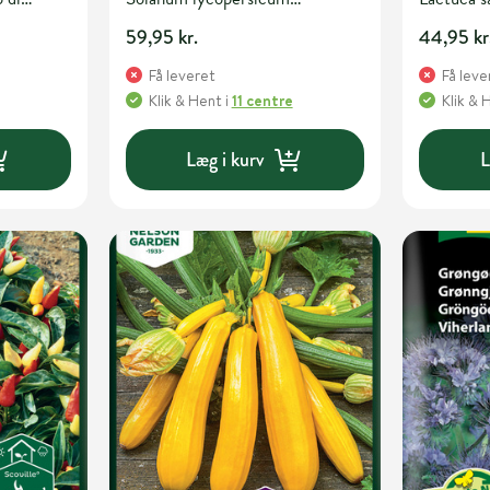
 urtefrø
'Rubylicious' F1 Grøntsagsfrø
Grøntsags
59,95 kr.
44,95 kr
Få leveret
Få leve
Klik & Hent
i
11 centre
Klik & 
Læg i kurv
L