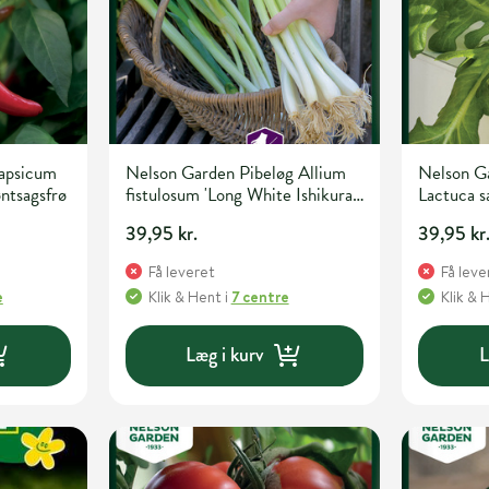
Capsicum
Nelson Garden Pibeløg Allium
Nelson Ga
ntsagsfrø
fistulosum 'Long White Ishikura'
Lactuca sa
Grøntsags- og urtefrø
Grøntsags
39,95 kr.
39,95 kr
Få leveret
Få leve
e
Klik & Hent
i
7 centre
Klik & 
Læg i kurv
L