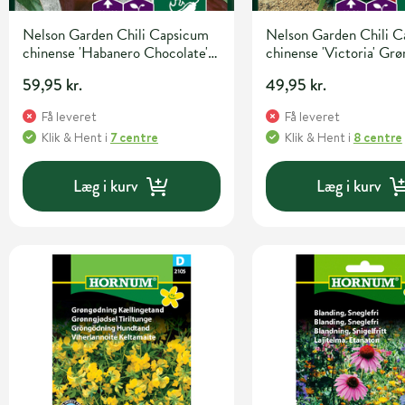
Nelson Garden Chili Capsicum
Nelson Garden Chili 
chinense 'Habanero Chocolate'
chinense 'Victoria' Grø
Grøntsagsfrø
59,95 kr.
49,95 kr.
Få leveret
Få leveret
Klik & Hent
i
7 centre
Klik & Hent
i
8 centre
Læg i kurv
Læg i kurv