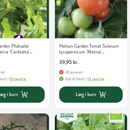
rden Pluksalat
Nelson Garden Tomat Solanum
tiva 'Cerbiatta'
lycopersicum 'Matina'
- og urtefrø
Grøntsagsfrø
.
39,95 kr.
ret
Få leveret
Hent
i
13 centre
Klik & Hent
i
13 centre
æg i kurv
Læg i kurv