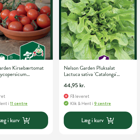
arden Kirsebærtomat
Nelson Garden Pluksalat
lycopersicum
Lactuca sativa 'Catalonga'
rle' Grøntsagsfrø
Grøntsags- og urtefrø
44,95 kr.
ret
Få leveret
Hent
i
11 centre
Klik & Hent
i
9 centre
æg i kurv
Læg i kurv