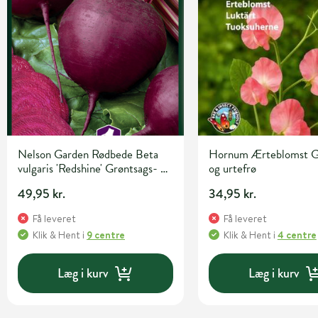
Nelson Garden Rødbede Beta
Hornum Ærteblomst G
vulgaris 'Redshine' Grøntsags- og
og urtefrø
urtefrø
49,95 kr.
34,95 kr.
Få leveret
Få leveret
Klik & Hent
i
9 centre
Klik & Hent
i
4 centre
Læg i kurv
Læg i kurv