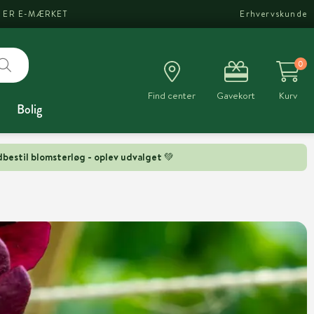
I ER E-MÆRKET
Erhvervskunde
0
Find center
Gavekort
Kurv
Bolig
bestil blomsterløg - oplev udvalget 💚