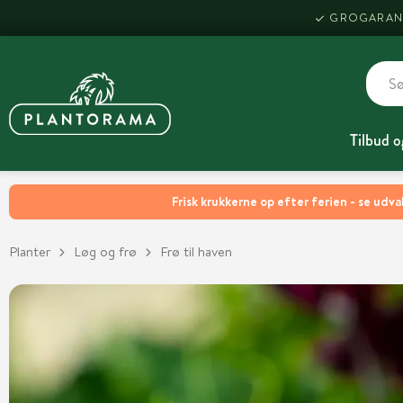
GROGARAN
Tilbud o
Frisk krukkerne op efter ferien - se udva
Planter
Løg og frø
Frø til haven