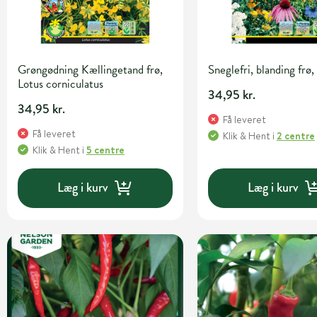
Grøngødning Kællingetand frø,
Sneglefri, blanding frø,
Lotus corniculatus
34,95 kr.
34,95 kr.
Få leveret
Få leveret
Klik & Hent
i
2 centre
Klik & Hent
i
5 centre
Læg i kurv
Læg i kurv