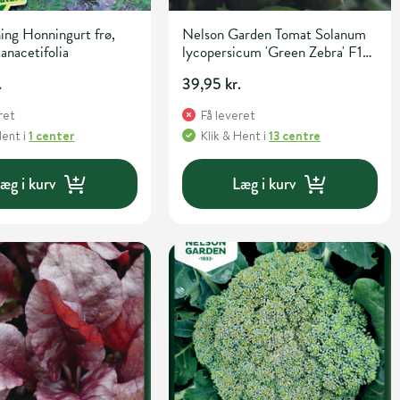
ing Honningurt frø,
Nelson Garden Tomat Solanum
anacetifolia
lycopersicum 'Green Zebra' F1
Grøntsagsfrø
.
39,95 kr.
ret
Få leveret
Hent
i
1 center
Klik & Hent
i
13 centre
æg i kurv
Læg i kurv