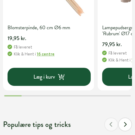
Blomsterpinde, 60 cm Ø6 mm
Lampepudsergræ
'Rubrum' Ø17 c
19,95 kr.
79,95 kr.
Få leveret
Få leveret
Klik & Hent
i
16 centre
Klik & Hent
i
1
Læg i kurv
Læg
Populære tips og tricks