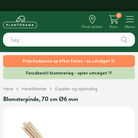
GROGARANTI
0
Find center
Kurv
Menu
Frisk krukkerne op efter ferien - se udvalget 🌸
Forudbestil blomsterløg - oplev udvalget 💚
Have
Havetilbehør
Espalier og opbinding
Blomsterpinde, 70 cm Ø6 mm