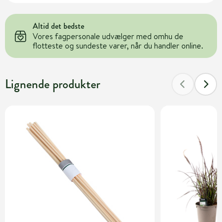
Altid det bedste
Vores fagpersonale udvælger med omhu de
flotteste og sundeste varer, når du handler online.
Lignende produkter