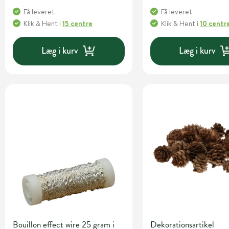
Få leveret
Få leveret
Klik & Hent
i
15 centre
Klik & Hent
i
10 centr
Læg i kurv
Læg i kurv
Bouillon effect wire 25 gram i
Dekorationsartikel