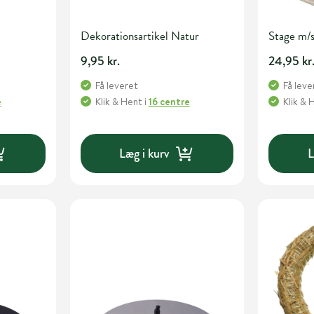
Dekorationsartikel Natur
Stage m/
9,95 kr.
24,95 kr
Få leveret
Få leve
e
Klik & Hent
i
16 centre
Klik & 
Læg i kurv
L