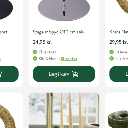
sort
Stage m/spyd Ø10 cm sølv
Krans N
24,95 kr.
29,95 kr
Få leveret
Få leve
e
Klik & Hent
i
15 centre
Klik & 
Læg i kurv
L