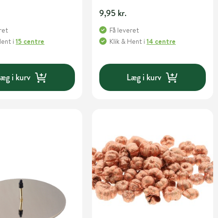
9,95 kr.
ret
Få leveret
Hent
i
15 centre
Klik & Hent
i
14 centre
æg i kurv
Læg i kurv