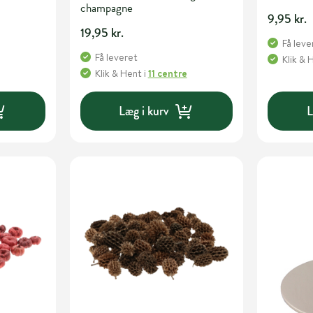
champagne
9,95 kr.
19,95 kr.
Få leve
Få leveret
Klik & 
Klik & Hent
i
11 centre
Læg i kurv
L