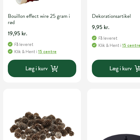
Bouillon effect wire 25 gram i
Dekorationsartikel
rød
9,95 kr.
19,95 kr.
Få leveret
Få leveret
Klik & Hent
i
15 centr
Klik & Hent
i
15 centre
Læg i kurv
Læg i kurv