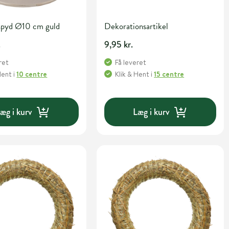
spyd Ø10 cm guld
Dekorationsartikel
.
9,95 kr.
ret
Få leveret
Hent
i
10 centre
Klik & Hent
i
15 centre
æg i kurv
Læg i kurv