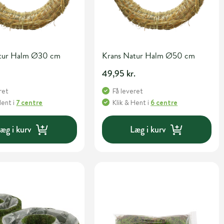
atur Halm Ø30 cm
Krans Natur Halm Ø50 cm
.
49,95 kr.
ret
Få leveret
Hent
i
7 centre
Klik & Hent
i
6 centre
æg i kurv
Læg i kurv