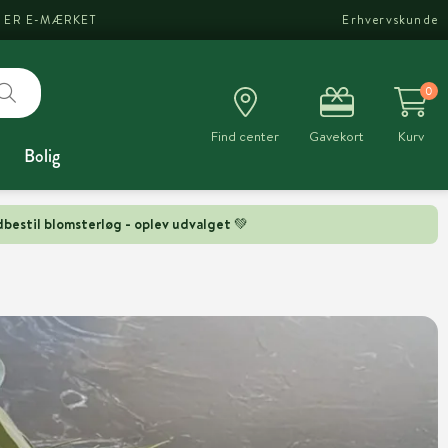
I ER E-MÆRKET
Erhvervskunde
0
Find center
Gavekort
Kurv
Bolig
bestil blomsterløg - oplev udvalget 💚