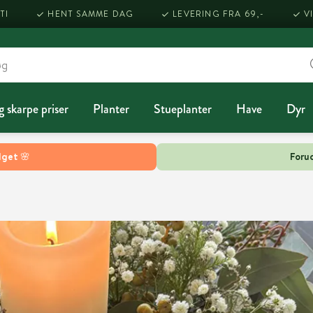
TI
HENT SAMME DAG
LEVERING FRA 69,-
V
g skarpe priser
Planter
Stueplanter
Have
Dyr
lget 🌸
Forud