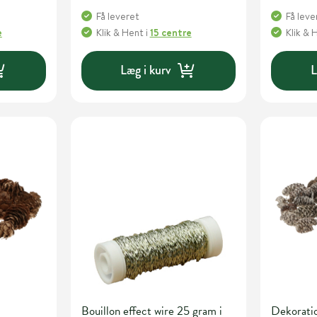
Få leveret
Få leve
e
Klik & Hent
i
15 centre
Klik & 
Læg i kurv
L
Bouillon effect wire 25 gram i
Dekoratio