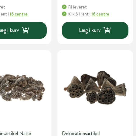
ret
Få leveret
Hent
i
16 centre
Klik & Hent
i
16 centre
æg i kurv
Læg i kurv
nsartikel Natur
Dekorationsartikel