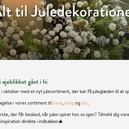
lt til Juledekoration
 øjeblikket gået i hi
 i oktober med et nyt julesortiment, der kan få juleglæden til at sp
gelse i vores sortiment til
have
,
bolig
og
dyr
.
rste, der får besked, når julen spirer hos os igen? Tilmeld dig vor
nspiration direkte i indbakken
🎄