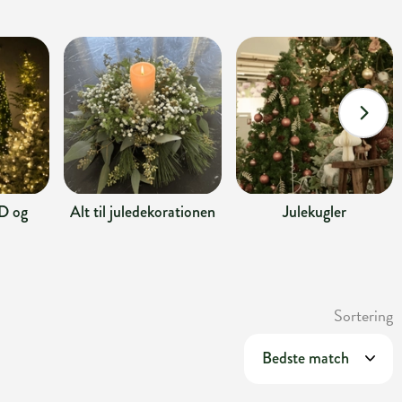
D og
Alt til juledekorationen
Julekugler
Sortering