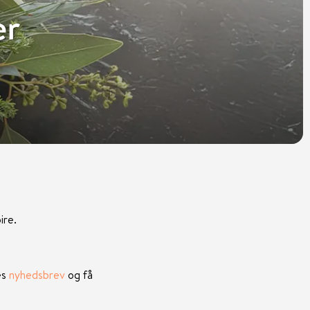
er
ire.
es
nyhedsbrev
og få