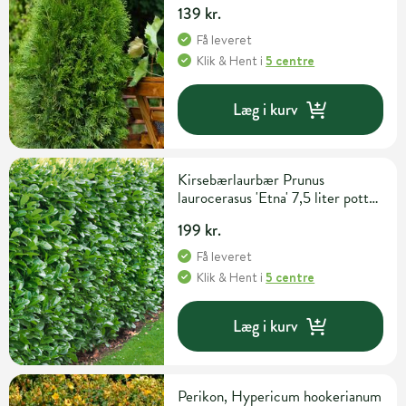
139 kr.
Få leveret
Klik & Hent
i
5 centre
Læg i kurv
Kirsebærlaurbær Prunus
laurocerasus 'Etna' 7,5 liter potte
H60-80 cm
199 kr.
Få leveret
Klik & Hent
i
5 centre
Læg i kurv
Perikon, Hypericum hookerianum