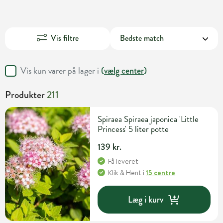
Vis filtre
Vis kun varer på lager i
(
vælg center
)
Produkter
211
Spiraea Spiraea japonica 'Little
Princess' 5 liter potte
139 kr.
Få leveret
Klik & Hent
i
15 centre
Læg i kurv