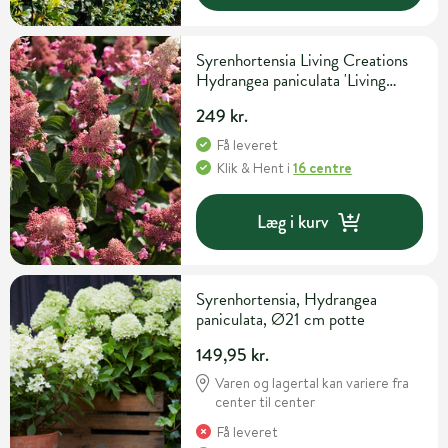
Syrenhortensia Living Creations
Hydrangea paniculata 'Living
Infinity' 5 liter potte
249 kr.
Få leveret
Klik & Hent
i
16 centre
Læg i kurv
Syrenhortensia, Hydrangea
paniculata, Ø21 cm potte
149,95 kr.
Varen og lagertal kan variere fra
center til center
Få leveret