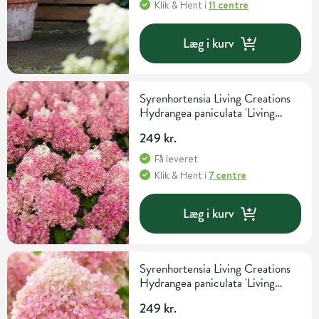
Klik & Hent
i
11 centre
Læg i kurv
Syrenhortensia Living Creations
Hydrangea paniculata 'Living
Pinky Promise' 5 liter potte
249 kr.
Få leveret
Klik & Hent
i
7 centre
Læg i kurv
Syrenhortensia Living Creations
Hydrangea paniculata 'Living
Little Love' 5 liter potte
249 kr.