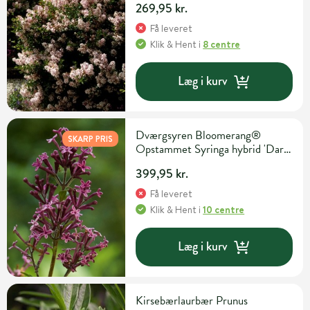
269,95 kr.
Få leveret
Klik & Hent
i
8 centre
Læg i kurv
Dværgsyren Bloomerang®
SKARP PRIS
Opstammet Syringa hybrid 'Dark
Purple' 10 liter potte 60 cm
399,95 kr.
Få leveret
Klik & Hent
i
10 centre
Læg i kurv
Kirsebærlaurbær Prunus