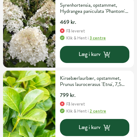
Syrenhortensia, opstammet,
Hydrangea paniculata 'Phantom',
10 liter potte, 60 cm
469 kr.
Få leveret
Klik & Hent
i
3 centre
Læg i kurv
Kirsebærlaurbær, opstammet,
Prunus laurocerasus 'Etna', 7,5
liter potte, 50cm
799 kr.
Få leveret
Klik & Hent
i
2 centre
Læg i kurv