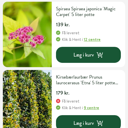
Spiraea Spiraea japonica 'Magic
Carpet' 5 liter potte
139 kr.
Få leveret
Klik & Hent
i
12 centre
Læg i kurv
Kirsebærlaurbær Prunus
laurocerasus 'Etna' 5 liter potte
H60-80 cm
179 kr.
Få leveret
Klik & Hent
i
9 centre
Læg i kurv