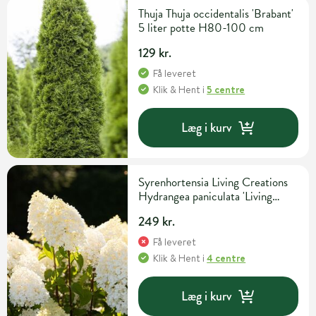
Thuja Thuja occidentalis 'Brabant'
5 liter potte H80-100 cm
129 kr.
Få leveret
Klik & Hent
i
5 centre
Læg i kurv
Syrenhortensia Living Creations
Hydrangea paniculata 'Living
Sugar Rush' 5 liter potte
249 kr.
Få leveret
Klik & Hent
i
4 centre
Læg i kurv