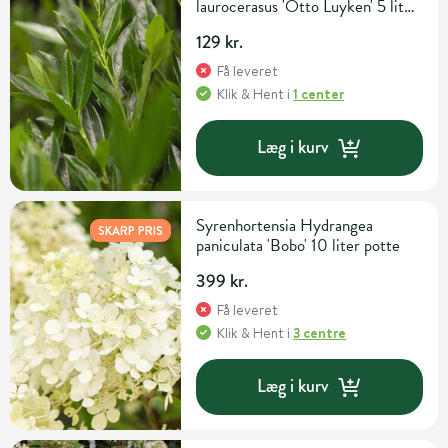
laurocerasus 'Otto Luyken' 5 liter
potte H40-50 cm
129 kr.
Få leveret
Klik & Hent
i
1 center
Læg i kurv
Syrenhortensia Hydrangea
SKARP PRIS
paniculata 'Bobo' 10 liter potte
399 kr.
Få leveret
Klik & Hent
i
3 centre
Læg i kurv