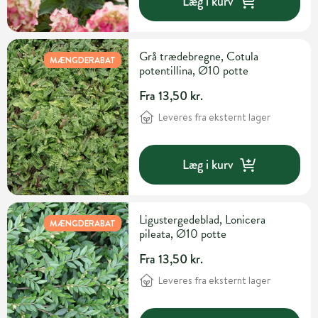
Læg i kurv
Grå trædebregne, Cotula
MÆNGDERABAT
MÆNGDERABAT
potentillina, Ø10 potte
Fra 13,50 kr.
Leveres fra eksternt lager
Læg i kurv
Ligustergedeblad, Lonicera
MÆNGDERABAT
MÆNGDERABAT
pileata, Ø10 potte
Fra 13,50 kr.
Leveres fra eksternt lager