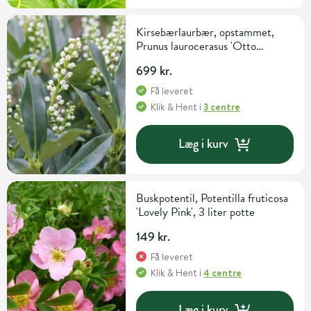
Kirsebærlaurbær, opstammet,
Prunus laurocerasus 'Otto
Luyken', 18 liter potte, 50 cm
699 kr.
Få leveret
Klik & Hent
i
3 centre
Læg i kurv
Buskpotentil, Potentilla fruticosa
'Lovely Pink', 3 liter potte
149 kr.
Få leveret
Klik & Hent
i
4 centre
Læg i kurv