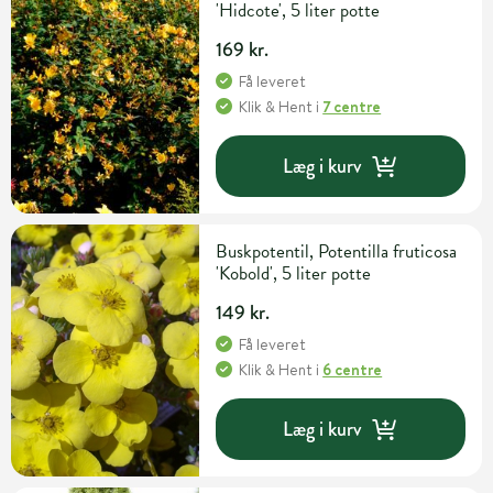
'Hidcote', 5 liter potte
169 kr.
Få leveret
Klik & Hent
i
7 centre
Læg i kurv
Buskpotentil, Potentilla fruticosa
'Kobold', 5 liter potte
149 kr.
Få leveret
Klik & Hent
i
6 centre
Læg i kurv