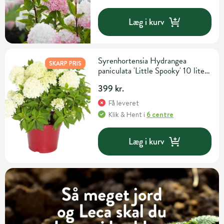
Læg i kurv
Syrenhortensia Hydrangea
SKARP PRIS
paniculata 'Little Spooky' 10 liter
potte
399 kr.
Få leveret
Klik & Hent
i
6 centre
Læg i kurv