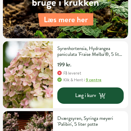
Syrenhortensia, Hydrangea
paniculata 'Fraise Melba'®, 5 liter
potte
199 kr.
Få leveret
Klik & Hent
i
9 centre
Læg i kurv
Dværgsyren, Syringa meyeri
'Palibin', 5 liter potte