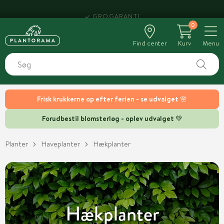
HENT SAMME DAG
0
Find center
Kurv
Menu
Frisk krukkerne op efter ferien - se udvalget 🌸
Forudbestil blomsterløg - oplev udvalget 💚
Planter
Haveplanter
Hækplanter
Hækplanter