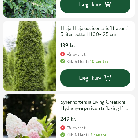
Læg i kurv
Thuja Thuja occidentalis 'Brabant'
5 liter potte H100-125 cm
139 kr.
Få leveret
Klik & Hent
i
10 centre
Læg i kurv
Syrenhortensia Living Creations
Hydrangea paniculata 'Living Pink
& Rose' 5 liter potte
249 kr.
Få leveret
Klik & Hent
i
3 centre