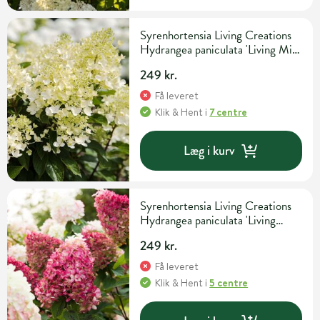
Syrenhortensia Living Creations
Hydrangea paniculata 'Living Milk
& Honey' 5 liter potte
249 kr.
Få leveret
Klik & Hent
i
7 centre
Læg i kurv
Syrenhortensia Living Creations
Hydrangea paniculata 'Living
Colourful Cocktail' 5 liter potte
249 kr.
Få leveret
Klik & Hent
i
5 centre