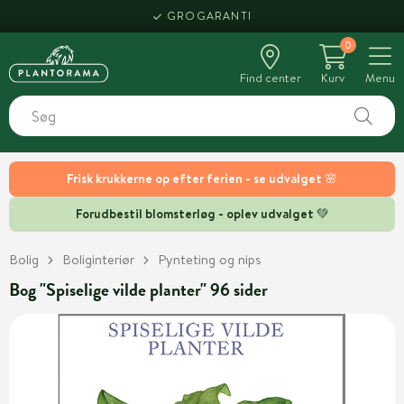
GROGARANTI
0
Find center
Kurv
Menu
Frisk krukkerne op efter ferien - se udvalget 🌸
Forudbestil blomsterløg - oplev udvalget 💚
Bolig
Boliginteriør
Pynteting og nips
Bog "Spiselige vilde planter" 96 sider