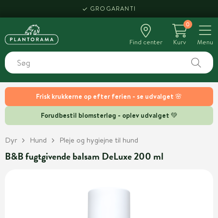
GROGARANTI
0
Find center
Kurv
Menu
Frisk krukkerne op efter ferien - se udvalget 🌸
Forudbestil blomsterløg - oplev udvalget 💚
Dyr
Hund
Pleje og hygiejne til hund
B&B fugtgivende balsam DeLuxe 200 ml