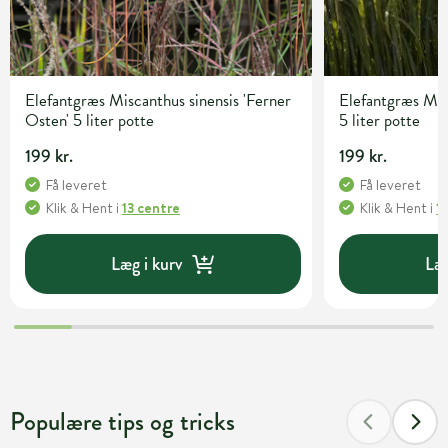
Elefantgræs Miscanthus sinensis 'Ferner
Elefantgræs Misc
Osten' 5 liter potte
5 liter potte
199 kr.
199 kr.
Få leveret
Få leveret
Klik & Hent
i
13 centre
Klik & Hent
i
1
Læg i kurv
Læg
Populære tips og tricks