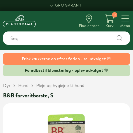
GROGARANTI
0
Find center
Kurv
Menu
Frisk krukkerne op efter ferien - se udvalget 🌸
Forudbestil blomsterløg - oplev udvalget 💚
Dyr
Hund
Pleje og hygiejne til hund
B&B farvoritbørste, S