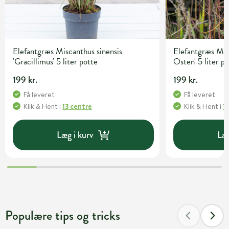
Elefantgræs Miscanthus sinensis
Elefantgræs Mis
'Gracillimus' 5 liter potte
Osten' 5 liter p
199 kr.
199 kr.
Få leveret
Få leveret
Klik & Hent
i
13 centre
Klik & Hent
i
1
Læg i kurv
Læg
Populære tips og tricks