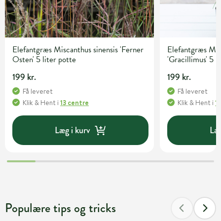
Elefantgræs Miscanthus sinensis 'Ferner
Elefantgræs Mis
Osten' 5 liter potte
'Gracillimus' 5 l
199 kr.
199 kr.
Få leveret
Få leveret
Klik & Hent
i
13 centre
Klik & Hent
i
1
Læg i kurv
Læg
Populære tips og tricks