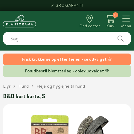
GROGARANTI
0
Find center
Kurv
Menu
Frisk krukkerne op efter ferien - se udvalget 🌸
Forudbestil blomsterløg - oplev udvalget 💚
Dyr
Hund
Pleje og hygiejne til hund
B&B kort karte, S