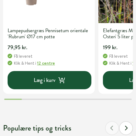
Lampepudsergræs Pennisetum orientale
Elefantgræs Mis
'Rubrum' Ø17 cm potte
Osten' 5 liter p
79,95 kr.
199 kr.
Få leveret
Få leveret
Klik & Hent
i
12 centre
Klik & Hent
i
1
Læg i kurv
Læg
Populære tips og tricks