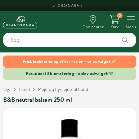
GROGARANTI
0
Find center
Kurv
Menu
Frisk krukkerne op efter ferien - se udvalget 🌸
Forudbestil blomsterløg - oplev udvalget 💚
Dyr
Hund
Pleje og hygiejne til hund
B&B neutral balsam 250 ml