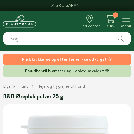
GROGARANTI
0
Find center
Kurv
Menu
Frisk krukkerne op efter ferien - se udvalget 🌸
Forudbestil blomsterløg - oplev udvalget 💚
Dyr
Hund
Pleje og hygiejne til hund
B&B Ørepluk pulver 25 g