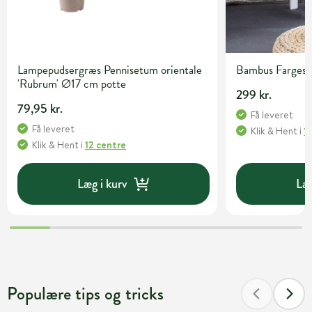
Lampepudsergræs Pennisetum orientale
Bambus Fargesia 
'Rubrum' Ø17 cm potte
299 kr.
79,95 kr.
Få leveret
Få leveret
Klik & Hent
i
1
Klik & Hent
i
12 centre
Læg i kurv
Læg
Populære tips og tricks