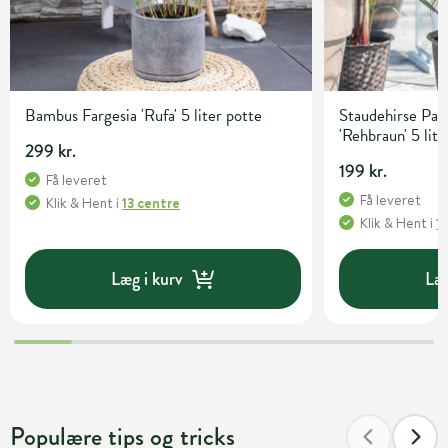
Bambus Fargesia 'Rufa' 5 liter potte
Staudehirse Pa
'Rehbraun' 5 lite
299 kr.
199 kr.
Få leveret
Få leveret
Klik & Hent
i
13 centre
Klik & Hent
i
1
Læg i kurv
Læg
Populære tips og tricks