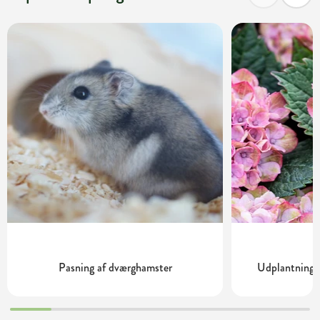
Pasning af dværghamster
Udplantning o