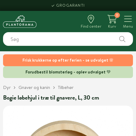
GROGARANTI
0
Find center
Kurv
Menu
Frisk krukkerne op efter ferien - se udvalget 🌸
Forudbestil blomsterløg - oplev udvalget 💚
Dyr
Gnaver og kanin
Tilbehør
Bogie løbehjul i træ til gnavere, L, 30 cm