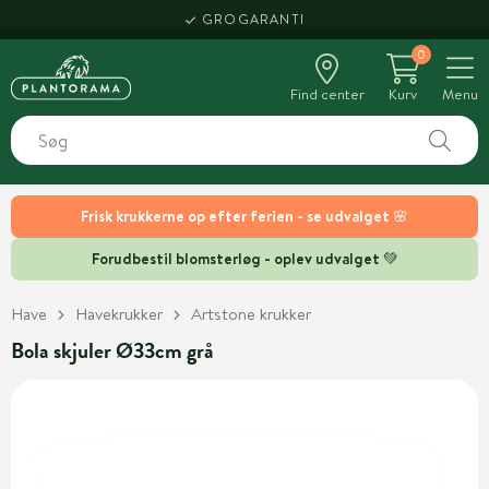
GROGARANTI
0
Find center
Kurv
Menu
Frisk krukkerne op efter ferien - se udvalget 🌸
Forudbestil blomsterløg - oplev udvalget 💚
Have
Havekrukker
Artstone krukker
Bola skjuler Ø33cm grå