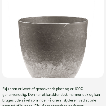
Skjuleren er lavet af genanvendt plast og er 100%
genanvendelig. Den har et karakteristisk marmorlook og kan
bruges ude såvel som inde. Få dræn i skjuleren ved at pille
prop ud af bunden. Fås i flere størrelser og farver.