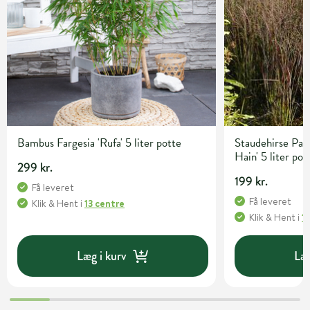
Bambus Fargesia 'Rufa' 5 liter potte
Staudehirse Pan
Hain' 5 liter pot
299 kr.
199 kr.
Få leveret
Få leveret
Klik & Hent
i
13 centre
Klik & Hent
i
1
Læg i kurv
Læg