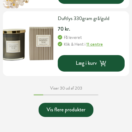
Duftlys 330gram grå/guld
70 kr.
Få leveret
Klik & Hent
i
11 centre
Læg i kurv
Viser 30 ud af 203
Vis flere produkter