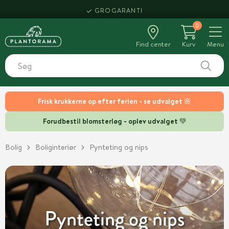
HENT SAMME DAG
0
Find center
Kurv
Menu
Frisk krukkerne op efter ferien - se udvalget 🌸
Forudbestil blomsterløg - oplev udvalget 💚
Bolig
Boliginteriør
Pynteting og nips
Pynteting og nips