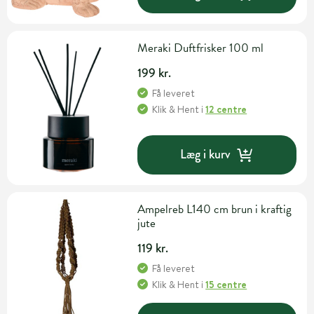
Meraki Duftfrisker 100 ml
199 kr.
Få leveret
Klik & Hent
i
12 centre
Læg i kurv
Ampelreb L140 cm brun i kraftig
jute
119 kr.
Få leveret
Klik & Hent
i
15 centre