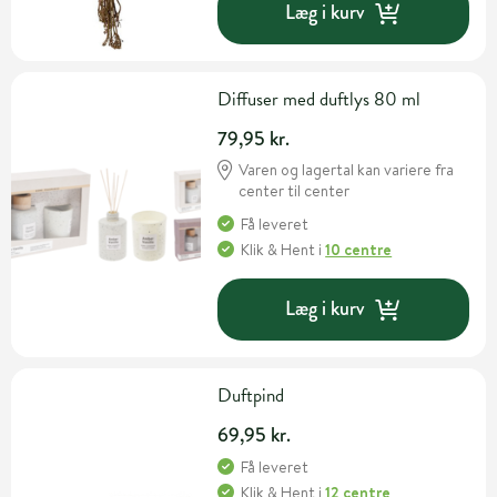
Læg i kurv
Diffuser med duftlys 80 ml
79,95 kr.
Varen og lagertal kan variere fra
center til center
Få leveret
Klik & Hent
i
10 centre
Læg i kurv
Duftpind
69,95 kr.
Få leveret
Klik & Hent
i
12 centre