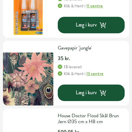
Klik & Hent
i
11 centre
Læg i kurv
Gavepapir 'jungle'
35 kr.
Få leveret
Klik & Hent
i
13 centre
Læg i kurv
House Doctor Flood Skål Brun
Jern Ø35 cm x H8 cm
599,95 kr.