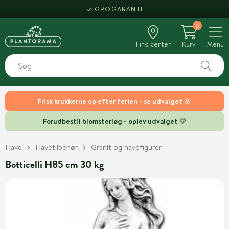
GROGARANTI
0
Find center
Kurv
Menu
Frisk krukkerne op efter ferien - se udvalget 🌸
Forudbestil blomsterløg - oplev udvalget 💚
Have
Havetilbehør
Granit og havefigurer
Botticelli H85 cm 30 kg