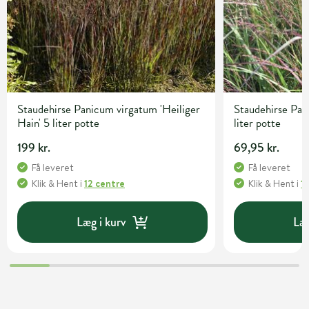
Staudehirse Panicum virgatum 'Heiliger
Staudehirse Pan
Hain' 5 liter potte
liter potte
199 kr.
69,95 kr.
Få leveret
Få leveret
Klik & Hent
i
12 centre
Klik & Hent
i
1
Læg i kurv
Læg