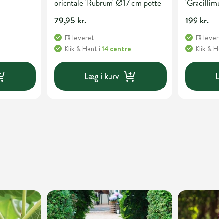
orientale 'Rubrum' Ø17 cm potte
'Gracillimu
79,95 kr.
199 kr.
Få leveret
Få leve
Klik & Hent
i
14 centre
Klik & 
Læg i kurv
L