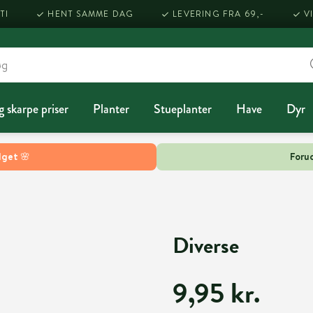
TI
HENT SAMME DAG
LEVERING FRA 69,-
V
g skarpe priser
Planter
Stueplanter
Have
Dyr
lget 🌸
Forud
Diverse
9,95 kr.