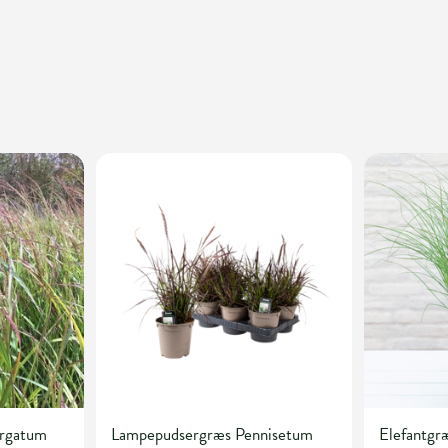
irgatum
Lampepudsergræs Pennisetum
Elefantgræ