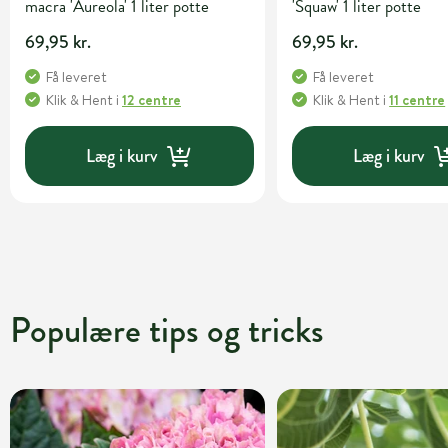
macra 'Aureola' 1 liter potte
'Squaw' 1 liter potte
69,95 kr.
69,95 kr.
Få leveret
Få leveret
Klik & Hent
i
12 centre
Klik & Hent
i
11 centre
Læg i kurv
Læg i kurv
Populære tips og tricks