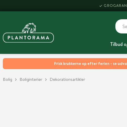
GROGARAN
Tilbud o
Frisk krukkerne op efter ferien - se udva
Bolig
Boliginteriør
Dekorationsartikler