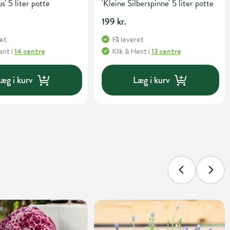
s' 5 liter potte
'Kleine Silberspinne' 5 liter potte
199 kr.
ret
Få leveret
Hent
i
14 centre
Klik & Hent
i
13 centre
æg i kurv
Læg i kurv