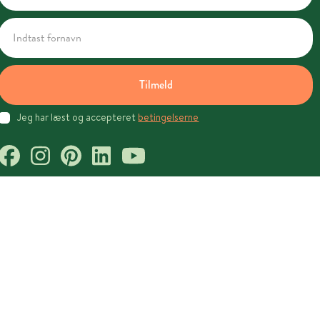
Tilmeld
Jeg har læst og accepteret
betingelserne