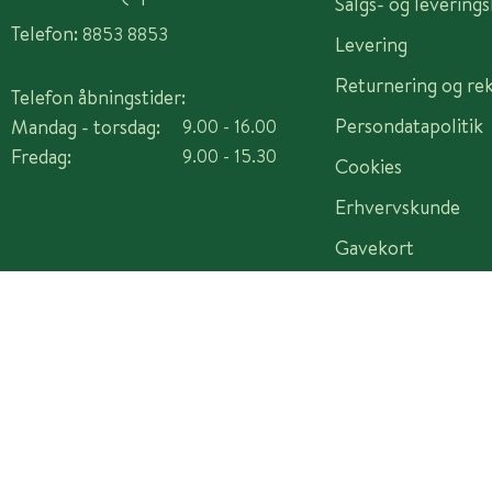
Salgs- og levering
Telefon:
8853 8853
Levering
Returnering og re
Telefon åbningstider:
Persondatapolitik
Mandag - torsdag:
9.00 - 16.00
Fredag:
9.00 - 15.30
Cookies
Erhvervskunde
Gavekort
Copyright © 2026 Plantorama A/S - CVR 14982442