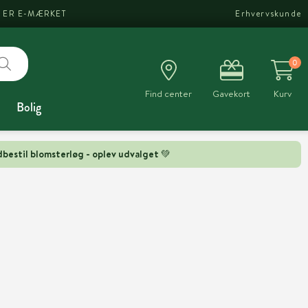
I ER E-MÆRKET
Erhvervskunde
0
Find center
Gavekort
Kurv
Bolig
bestil blomsterløg - oplev udvalget 💚