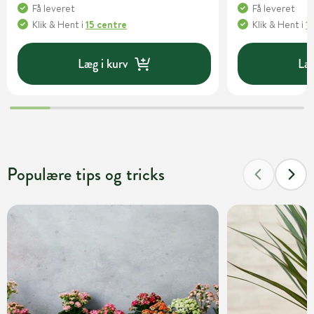
Få leveret
Få leveret
Klik & Hent
i
15 centre
Klik & Hent
i
1
Læg i kurv
Læg
Populære tips og tricks