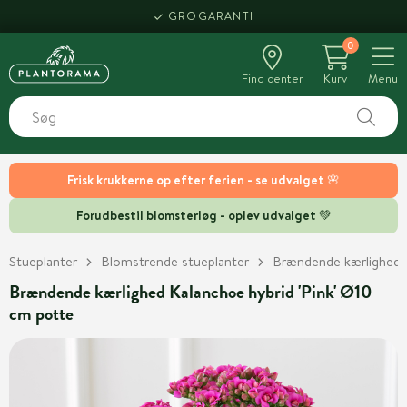
GROGARANTI
0
Find center
Kurv
Menu
Frisk krukkerne op efter ferien - se udvalget 🌸
Forudbestil blomsterløg - oplev udvalget 💚
Stueplanter
Blomstrende stueplanter
Brændende kærlighed
Brændende kærlighed Kalanchoe hybrid 'Pink' Ø10
cm potte