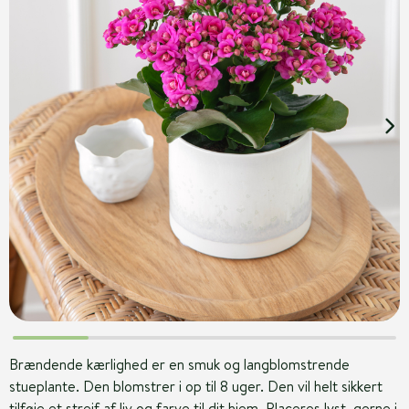
Brændende kærlighed er en smuk og langblomstrende
stueplante. Den blomstrer i op til 8 uger. Den vil helt sikkert
tilføje et strejf af liv og farve til dit hjem. Placeres lyst, gerne i