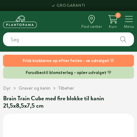
GROGARANTI
0
Find center
Kurv
Menu
Frisk krukkerne op efter ferien - se udvalget 🌸
Forudbestil blomsterløg - oplev udvalget 💚
Dyr
Gnaver og kanin
Tilbehør
Brain Train Cube med fire blokke til kanin
21,5x8,5x7,5 cm