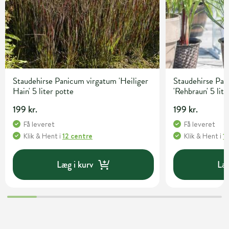
Staudehirse Panicum virgatum 'Heiliger
Staudehirse Pa
Hain' 5 liter potte
'Rehbraun' 5 lite
199 kr.
199 kr.
Få leveret
Få leveret
Klik & Hent
i
12 centre
Klik & Hent
i
1
Læg i kurv
Læg