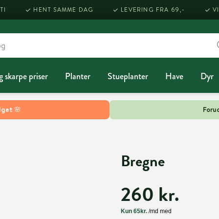
TI
HENT SAMME DAG
LEVERING FRA 69,-
V
g skarpe priser
Planter
Stueplanter
Have
Dyr
lget 🌸
Forud
Bregne
260 kr.