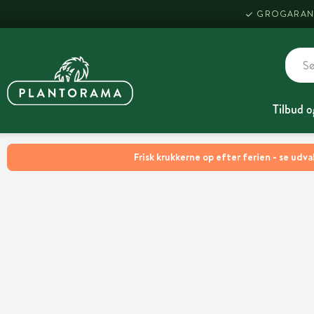
GROGARAN
Tilbud o
Frisk krukkerne op efter ferien - se udva