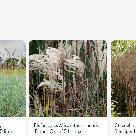
,
Elefantgræs Miscanthus sinensis
Staudehir
5 liter
'Ferner Osten' 5 liter potte
'Heiliger H