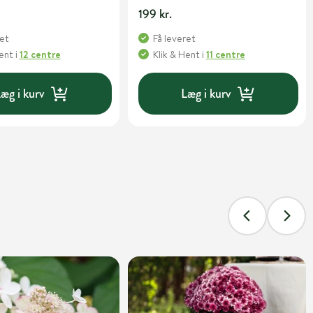
potte
199 kr.
ret
Få leveret
Hent
i
12 centre
Klik & Hent
i
11 centre
æg i kurv
Læg i kurv