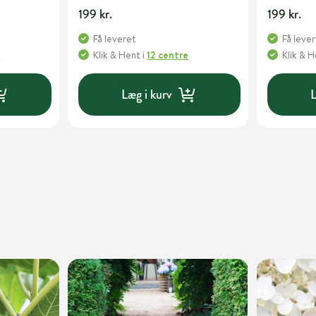
199 kr.
199 kr.
Få leveret
Få leve
e
Klik & Hent
i
12 centre
Klik & 
Læg i kurv
L