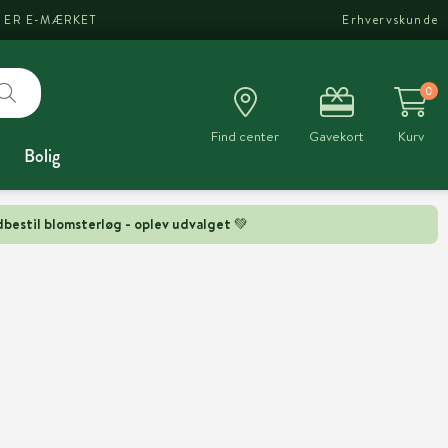
I ER E-MÆRKET
Erhvervskunde
0
Find center
Gavekort
Kurv
Bolig
bestil blomsterløg - oplev udvalget 💚