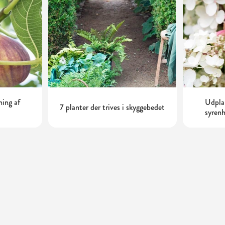
ning af
Udplan
7 planter der trives i skyggebedet
syrenh