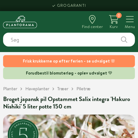
GROGARANTI
0
Find center
Kurv
Menu
Frisk krukkerne op efter ferien - se udvalget 🌸
Forudbestil blomsterløg - oplev udvalget 💚
Planter
Haveplanter
Træer
Piletræ
Broget japansk pil Opstammet Salix integra 'Hakuro
Nishiki' 5 liter potte 150 cm