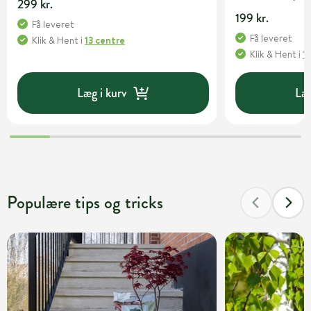
299 kr.
199 kr.
Få leveret
Få leveret
Klik & Hent
i
13 centre
Klik & Hent
i
1
Læg i kurv
Læg
Populære tips og tricks