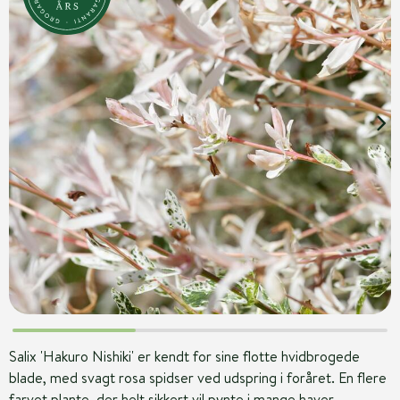
Salix 'Hakuro Nishiki' er kendt for sine flotte hvidbrogede
blade, med svagt rosa spidser ved udspring i foråret. En flere
farvet plante, der helt sikkert vil pynte i mange haver.