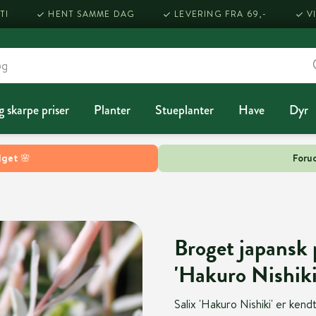
TI
HENT SAMME DAG
LEVERING FRA 69,-
V
g skarpe priser
Planter
Stueplanter
Have
Dyr
lget 🌸
Forud
Broget japansk 
'Hakuro Nishiki
Salix 'Hakuro Nishiki' er ken