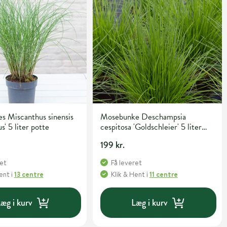
s Miscanthus sinensis
Mosebunke Deschampsia
s' 5 liter potte
cespitosa 'Goldschleier' 5 liter
potte
199 kr.
ret
Få leveret
Hent
i
13 centre
Klik & Hent
i
11 centre
æg i kurv
Læg i kurv