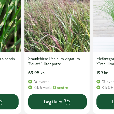
 sinensis
Staudehirse Panicum virgatum
Elefantgræ
'Squaw' 1 liter potte
'Gracillimu
69,95 kr.
199 kr.
Få leveret
Få leve
e
Klik & Hent
i
12 centre
Klik & 
Læg i kurv
L