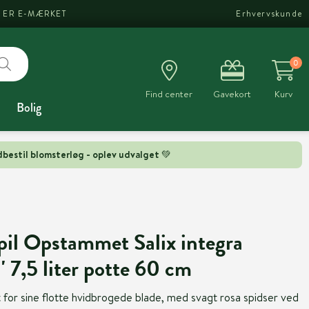
I ER E-MÆRKET
Erhvervskunde
0
Find center
Gavekort
Kurv
Bolig
bestil blomsterløg - oplev udvalget 💚
pil Opstammet Salix integra
' 7,5 liter potte 60 cm
dt for sine flotte hvidbrogede blade, med svagt rosa spidser ved