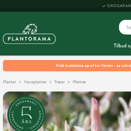
GROGARAN
Tilbud o
Frisk krukkerne op efter ferien - se udva
Planter
Haveplanter
Træer
Piletræ