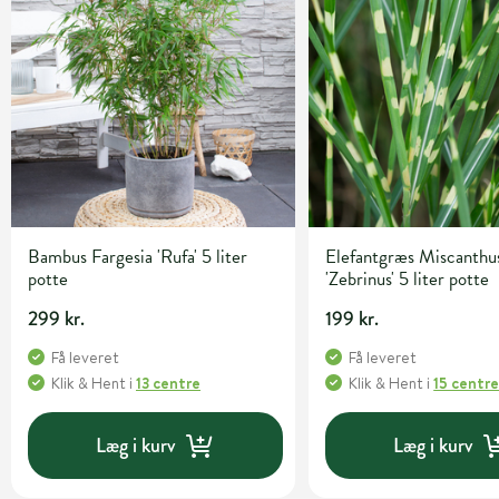
Bambus Fargesia 'Rufa' 5 liter
Elefantgræs Miscanthus
potte
'Zebrinus' 5 liter potte
299 kr.
199 kr.
Få leveret
Få leveret
Klik & Hent
i
13 centre
Klik & Hent
i
15 centr
Læg i kurv
Læg i kurv