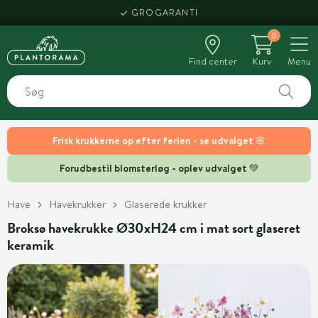
GROGARANTI
0
Find center
Kurv
Menu
Frisk krukkerne op efter ferien - se udvalget 🌸
Forudbestil blomsterløg - oplev udvalget 💚
Have
Havekrukker
Glaserede krukker
Broksø havekrukke Ø30xH24 cm i mat sort glaseret
keramik