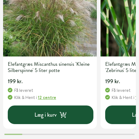
Elefantgræs Miscanthus sinensis 'Kleine
Elefantgræs Mis
Silberspinne' 5 liter potte
'Zebrinus' 5 lite
199 kr.
199 kr.
Få leveret
Få leveret
Klik & Hent
i
12 centre
Klik & Hent
i
1
Læg i kurv
Læg