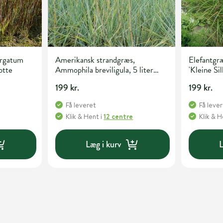
irgatum
Amerikansk strandgræs,
Elefantgræ
potte
Ammophila breviligula, 5 liter
'Kleine Sil
potte
199 kr.
199 kr.
Få leveret
Få leve
Klik & Hent
i
12 centre
Klik & 
Læg i kurv
L