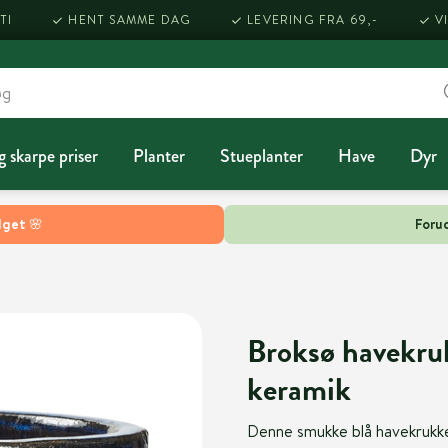
TI
HENT SAMME DAG
LEVERING FRA 69,-
V
g skarpe priser
Planter
Stueplanter
Have
Dyr
lget 🌸
Forud
Broksø havekru
keramik
Denne smukke blå havekrukke v