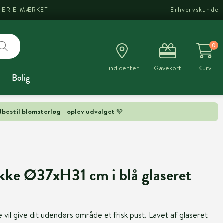
I ER E-MÆRKET
Erhvervskunde
0
Find center
Gavekort
Kurv
Bolig
bestil blomsterløg - oplev udvalget 💚
kke Ø37xH31 cm i blå glaseret
il give dit udendørs område et frisk pust. Lavet af glaseret