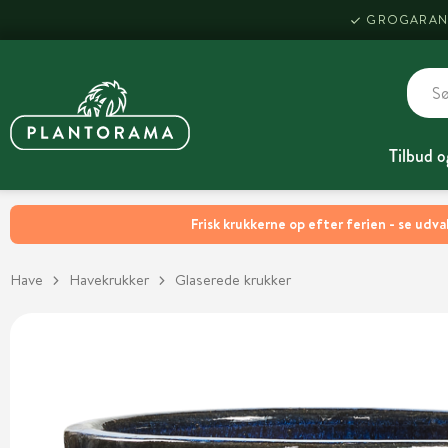
GROGARAN
Tilbud o
Frisk krukkerne op efter ferien - se udva
Have
Havekrukker
Glaserede krukker