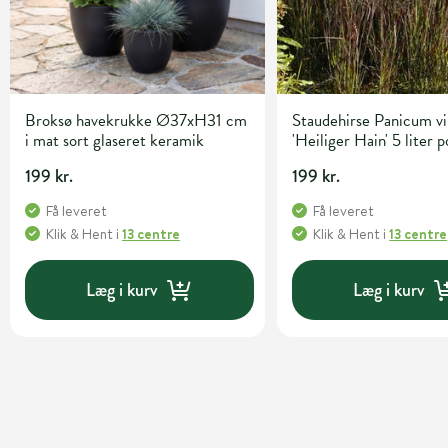
Broksø havekrukke Ø37xH31 cm
Staudehirse Panicum v
i mat sort glaseret keramik
'Heiliger Hain' 5 liter 
199 kr.
199 kr.
Få leveret
Få leveret
Klik & Hent
i
13 centre
Klik & Hent
i
13 centre
Læg i kurv
Læg i kurv