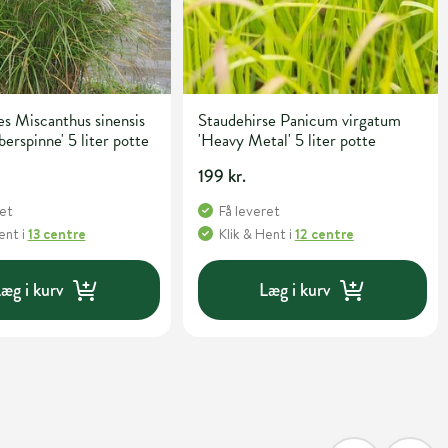
s Miscanthus sinensis
Staudehirse Panicum virgatum
berspinne' 5 liter potte
'Heavy Metal' 5 liter potte
199 kr.
ret
Få leveret
Hent
i
13 centre
Klik & Hent
i
12 centre
æg i kurv
Læg i kurv