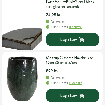
Pottefod L7xB9xH2 cm i blank
sort glaseret keramik
24,95 kr.
Få leveret
Klik & Hent
i
11 centre
Læg i kurv
Møltrup Glaseret Havekrukke
Grøn 38cm x 52cm
899 kr.
Få leveret
Klik & Hent
i
13 centre
Læg i kurv