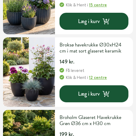
Klik & Hent
i
15 centre
Læg i kurv
Broksø havekrukke Ø30xH24
cm i mat sort glaseret keramik
149 kr.
Få leveret
Klik & Hent
i
12 centre
Læg i kurv
Broholm Glaseret Havekrukke
Grøn Ø36 cm x H30 cm
199 kr.