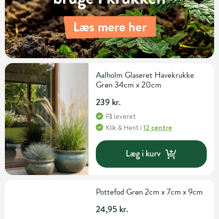
Aalholm Glaseret Havekrukke
Grøn 34cm x 20cm
239 kr.
Få leveret
Klik & Hent
i
12 centre
Læg i kurv
Pottefod Grøn 2cm x 7cm x 9cm
24,95 kr.