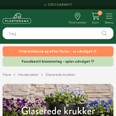
HENT SAMME DAG
GROGARANTI
0
Find center
Kurv
Menu
Frisk krukkerne op efter ferien - se udvalget 🌸
Forudbestil blomsterløg - oplev udvalget 💚
Have
Havekrukker
Glaserede krukker
Glaserede krukker