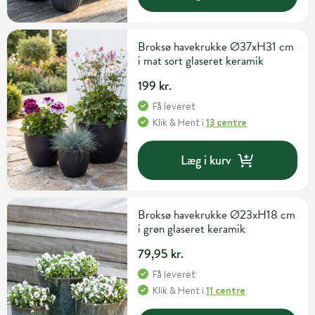
Broksø havekrukke Ø37xH31 cm
i mat sort glaseret keramik
199 kr.
Få leveret
Klik & Hent
i
13 centre
Læg i kurv
Broksø havekrukke Ø23xH18 cm
i grøn glaseret keramik
79,95 kr.
Få leveret
Klik & Hent
i
11 centre