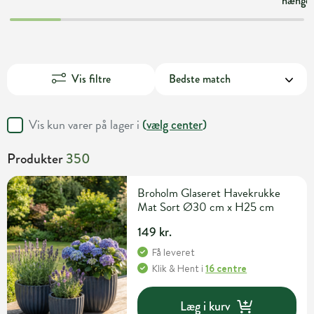
hængek
Vis filtre
Vis kun varer på lager i
(
vælg center
)
Produkter
350
Broholm Glaseret Havekrukke
Mat Sort Ø30 cm x H25 cm
149 kr.
Få leveret
Klik & Hent
i
16 centre
Læg i kurv