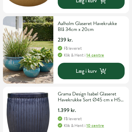
Læg i kurv
Aalholm Glaseret Havekrukke
Blå 34cm x 20cm
239 kr.
Få leveret
Klik & Hent
i
14 centre
Læg i kurv
Grama Design Isabel Glaseret
Havekrukke Sort Ø45 cm x H50
cm
1.399 kr.
Få leveret
Klik & Hent
i
10 centre