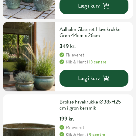
Læg i kurv
Aalholm Glaseret Havekrukke
Grøn 44cm x 26cm
349 kr.
Få leveret
Klik & Hent
i
13 centre
Læg i kurv
Broksø havekrukke Ø38xH25
cm i grøn keramik
199 kr.
Få leveret
Klik & Hent
i
9 centre