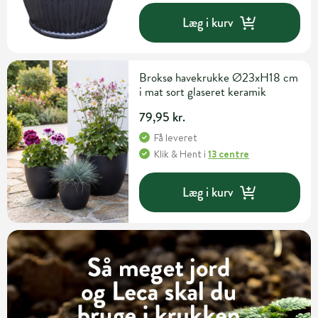
Læg i kurv
Broksø havekrukke Ø23xH18 cm
i mat sort glaseret keramik
79,95 kr.
Få leveret
Klik & Hent
i
13 centre
Læg i kurv