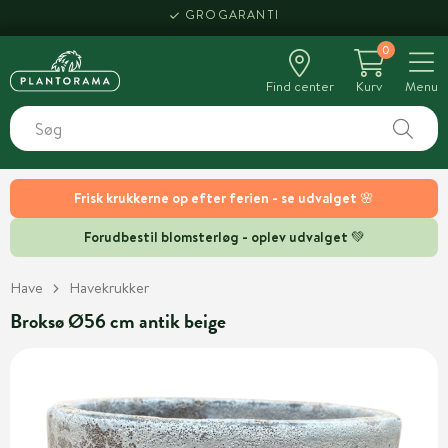
GROGARANTI
0
Find center
Kurv
Menu
Frisk krukkerne op efter ferien - se udvalget 🌸
Forudbestil blomsterløg - oplev udvalget 💚
Have
Havekrukker
Broksø Ø56 cm antik beige