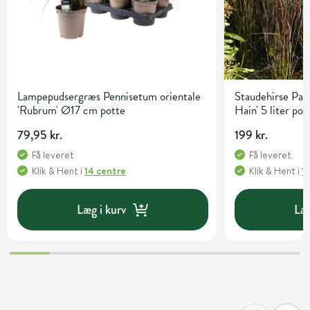
Lampepudsergræs Pennisetum orientale
Staudehirse Pan
'Rubrum' Ø17 cm potte
Hain' 5 liter pot
79,95 kr.
199 kr.
Få leveret
Få leveret
Klik & Hent
i
14 centre
Klik & Hent
i
1
Læg i kurv
Læg