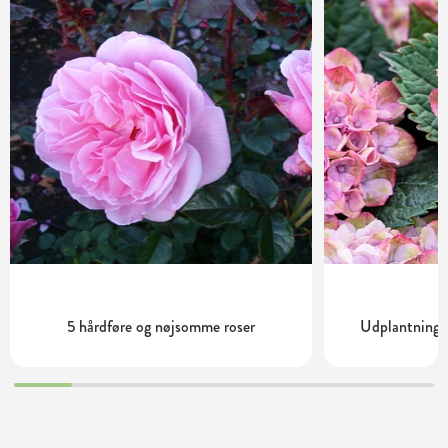
5 hårdføre og nøjsomme roser
Udplantning o