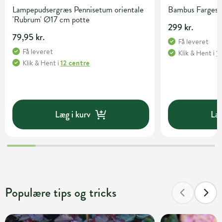
Lampepudsergræs Pennisetum orientale
Bambus Fargesia 
'Rubrum' Ø17 cm potte
299 kr.
79,95 kr.
Få leveret
Få leveret
Klik & Hent
i
1
Klik & Hent
i
12 centre
Læg i kurv
Læg
Populære tips og tricks