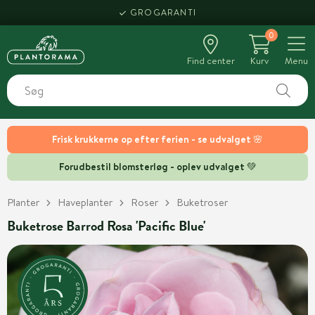
GROGARANTI
0
Find center
Kurv
Menu
Frisk krukkerne op efter ferien - se udvalget 🌸
Forudbestil blomsterløg - oplev udvalget 💚
Planter
Haveplanter
Roser
Buketroser
Buketrose Barrod Rosa 'Pacific Blue'