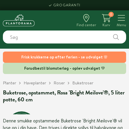
GROGARANTI
0
Find center
Kurv
Menu
Frisk krukkerne op efter ferien - se udvalget 🌸
Forudbestil blomsterløg - oplev udvalget 💚
Planter
Haveplanter
Roser
Buketroser
Buketrose, opstammet, Rosa 'Bright Meilove'®, 5 liter
potte, 60 cm
Denne smukke opstammede Buketrose 'Bright Meilove'® vil
lyse op i din have. Den trives i direkte sollys til halvskygge og