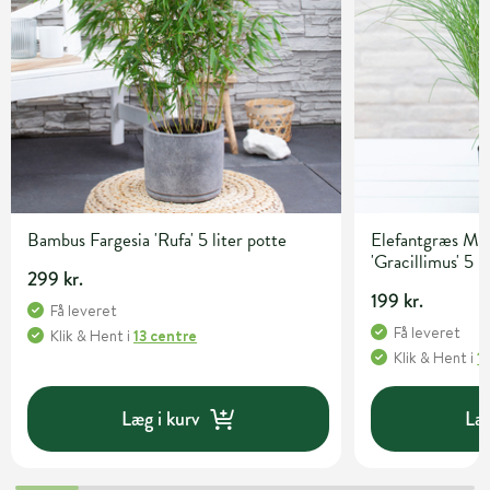
Bambus Fargesia 'Rufa' 5 liter potte
Elefantgræs Mis
'Gracillimus' 5 l
299 kr.
199 kr.
Få leveret
Få leveret
Klik & Hent
i
13 centre
Klik & Hent
i
1
Læg i kurv
Læg