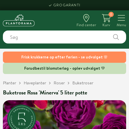
GROGARANTI
0
Find center
Kurv
Menu
Frisk krukkerne op efter ferien - se udvalget 🌸
Forudbestil blomsterløg - oplev udvalget 💚
Planter
Haveplanter
Roser
Buketroser
Buketrose Rosa 'Minerva' 5 liter potte