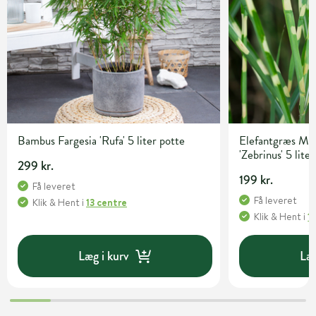
Bambus Fargesia 'Rufa' 5 liter potte
Elefantgræs Mis
'Zebrinus' 5 lite
299 kr.
199 kr.
Få leveret
Få leveret
Klik & Hent
i
13 centre
Klik & Hent
i
1
Læg i kurv
Læg