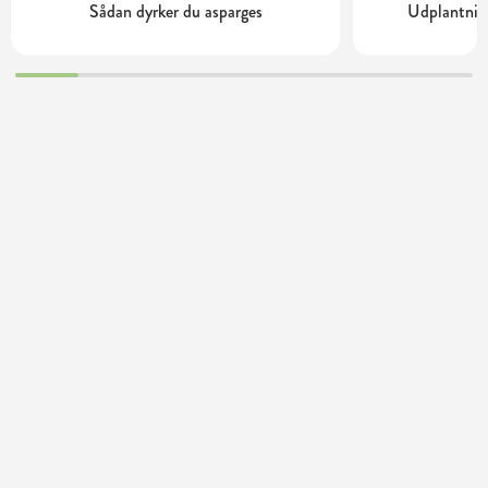
Sådan dyrker du asparges
Udplantning