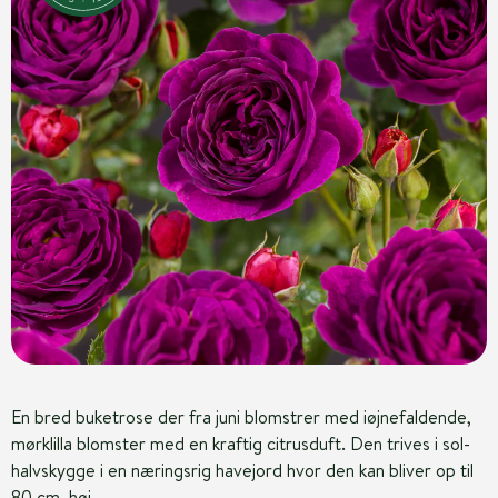
En bred buketrose der fra juni blomstrer med iøjnefaldende,
mørklilla blomster med en kraftig citrusduft. Den trives i sol-
halvskygge i en næringsrig havejord hvor den kan bliver op til
80 cm. høj.