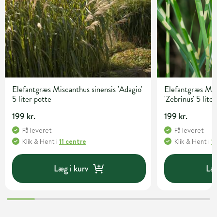
Elefantgræs Miscanthus sinensis 'Adagio'
Elefantgræs Mis
5 liter potte
'Zebrinus' 5 lite
199 kr.
199 kr.
Få leveret
Få leveret
Klik & Hent
i
11 centre
Klik & Hent
i
1
Læg i kurv
Læg