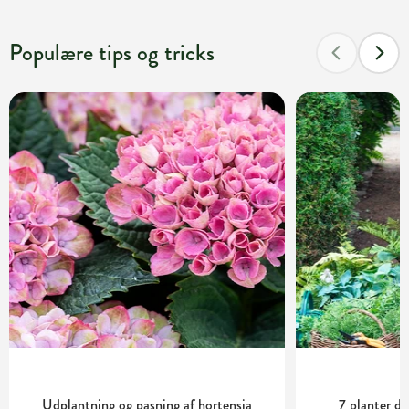
Populære tips og tricks
Udplantning og pasning af hortensia
7 planter de