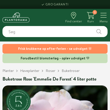
GROGARANTI
0
Find center
Kurv
Menu
Frisk krukkerne op efter ferien - se udvalget 🌸
Forudbestil blomsterløg - oplev udvalget 💚
Planter
Haveplanter
Roser
Buketroser
Buketrose Rose 'Emmelie De Forest' 4 liter potte