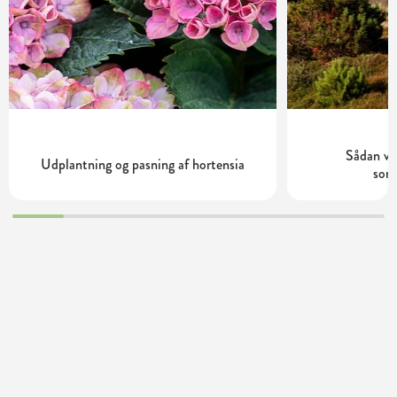
Sådan væl
Udplantning og pasning af hortensia
som