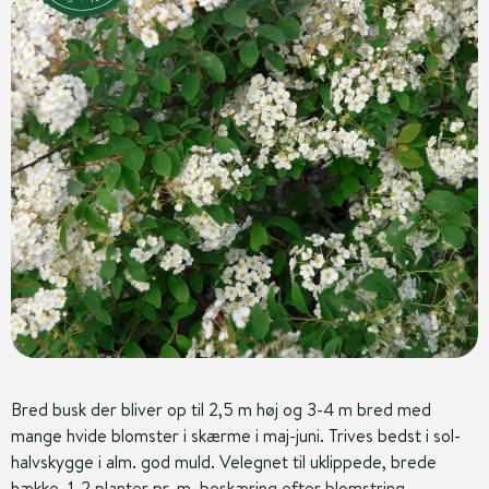
Bred busk der bliver op til 2,5 m høj og 3-4 m bred med
mange hvide blomster i skærme i maj-juni. Trives bedst i sol-
halvskygge i alm. god muld. Velegnet til uklippede, brede
hække. 1-2 planter pr. m. beskæring efter blomstring.