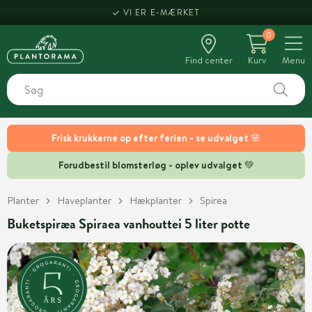
VI ER E-MÆRKET
0
Find center
Kurv
Menu
Frisk krukkerne op efter ferien - se udvalget 🌸
Forudbestil blomsterløg - oplev udvalget 💚
Planter
Haveplanter
Hækplanter
Spirea
Buketspiræa Spiraea vanhouttei 5 liter potte