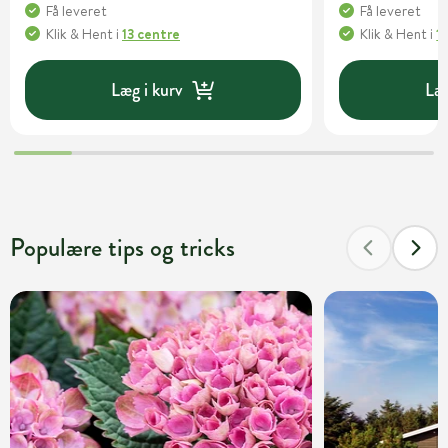
Få leveret
Få leveret
Klik & Hent
i
13 centre
Klik & Hent
i
1
Læg i kurv
Læg
Populære tips og tricks