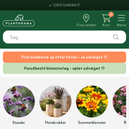
GROGARANTI
0
Find center
Kurv
Menu
Frisk krukkerne op efter ferien - se udvalget 🌸
Forudbestil blomsterløg - oplev udvalget 💚
Stauder
Havekrukker
Sommerblomster
Ro