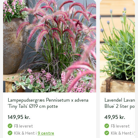
Lampepudsergræs Pennisetum x advena
Lavendel Lavandu
'Tiny Tails' Ø19 cm potte
Blue' 2 liter pot
149,95 kr.
49,95 kr.
Få leveret
Få leveret
Klik & Hent
i
9 centre
Klik & Hent
i
1