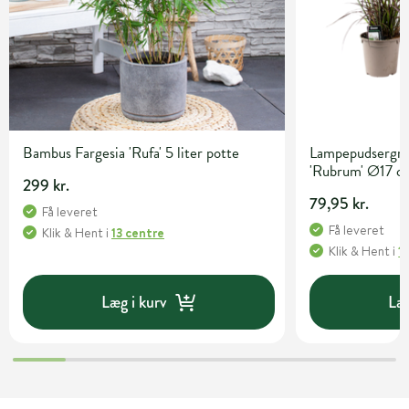
Bambus Fargesia 'Rufa' 5 liter potte
Lampepudsergræ
'Rubrum' Ø17 c
299 kr.
79,95 kr.
Få leveret
Få leveret
Klik & Hent
i
13 centre
Klik & Hent
i
1
Læg i kurv
Læg