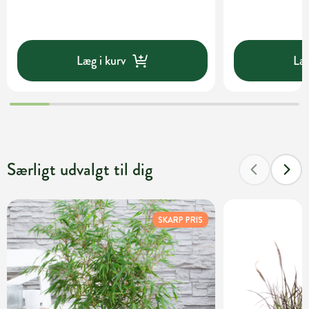
Læg i kurv
Læg
Særligt udvalgt til dig
SKARP PRIS