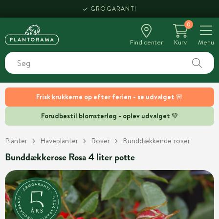
GROGARANTI
0
Find center
Kurv
Menu
Frisk krukkerne op efter ferien - se udvalget 🌸
Forudbestil blomsterløg - oplev udvalget 💚
Planter
Haveplanter
Roser
Bunddækkende roser
Bunddækkerose Rosa 4 liter potte