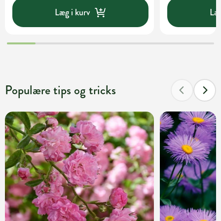
Læg i kurv
Læg
Populære tips og tricks