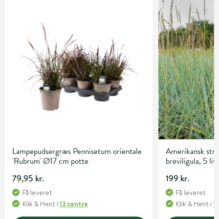
Lampepudsergræs Pennisetum orientale
Amerikansk str
'Rubrum' Ø17 cm potte
breviligula, 5 lit
79,95 kr.
199 kr.
Få leveret
Få leveret
Klik & Hent
i
13 centre
Klik & Hent
i
1