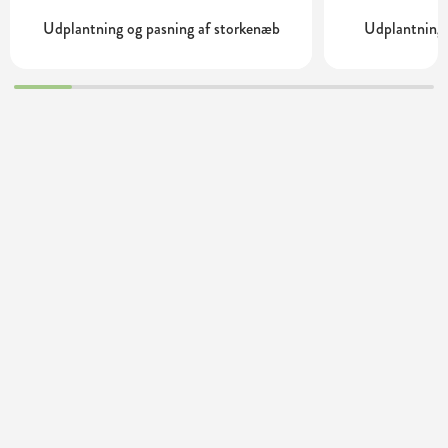
Udplantning og pasning af storkenæb
Udplantning 