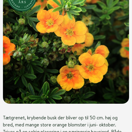
Tætgrenet, krybende busk der bliver op til 50 cm. høj og
bred, med mange store orange blomster i juni- oktober.
Trives på en solrig placering i en næringsrig havejord. Både