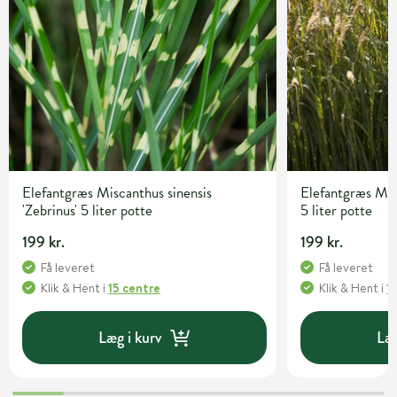
Elefantgræs Miscanthus sinensis
Elefantgræs Misc
'Zebrinus' 5 liter potte
5 liter potte
199 kr.
199 kr.
Få leveret
Få leveret
Klik & Hent
i
15 centre
Klik & Hent
i
1
Læg i kurv
Læg