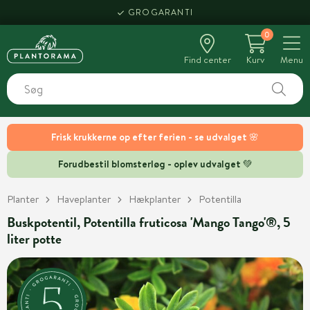
GROGARANTI
0
Find center
Kurv
Menu
Frisk krukkerne op efter ferien - se udvalget 🌸
Forudbestil blomsterløg - oplev udvalget 💚
Planter
Haveplanter
Hækplanter
Potentilla
Buskpotentil, Potentilla fruticosa 'Mango Tango'®, 5
liter potte