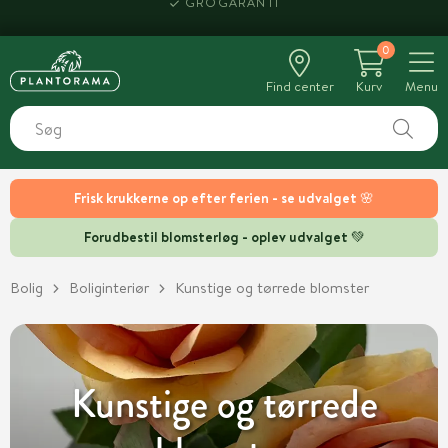
GROGARANTI
0
Find center
Kurv
Menu
Frisk krukkerne op efter ferien - se udvalget 🌸
Forudbestil blomsterløg - oplev udvalget 💚
Bolig
Boliginteriør
Kunstige og tørrede blomster
Kunstige og tørrede