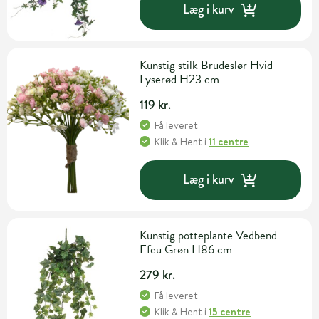
Læg i kurv
Kunstig stilk Brudeslør Hvid
Lyserød H23 cm
119 kr.
Få leveret
Klik & Hent
i
11 centre
Læg i kurv
Kunstig potteplante Vedbend
Efeu Grøn H86 cm
279 kr.
Få leveret
Klik & Hent
i
15 centre