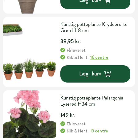
Læg i kurv
Kunstig potteplante Krydderurte
Grøn H18 cm
39,95 kr.
Få leveret
Klik & Hent
i
16 centre
Læg i kurv
Kunstig potteplante Pelargonia
Lyserød H34 cm
149 kr.
Få leveret
Klik & Hent
i
13 centre