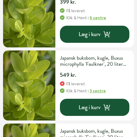
399 kr.
Få leveret
Klik & Hent
i
6 centre
Læg i kurv
Japansk buksbom, kugle, Buxus
microphylla 'Faulkner', 20 liter
potte, Ø40-50 cm
549 kr.
Få leveret
Klik & Hent
i
3 centre
Læg i kurv
Japansk buksbom, kugle, Buxus