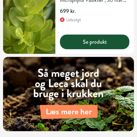
microphylla 'Faulkner', 30 liter
potte, Ø50-60
699 kr.
Udsolgt
Se produkt