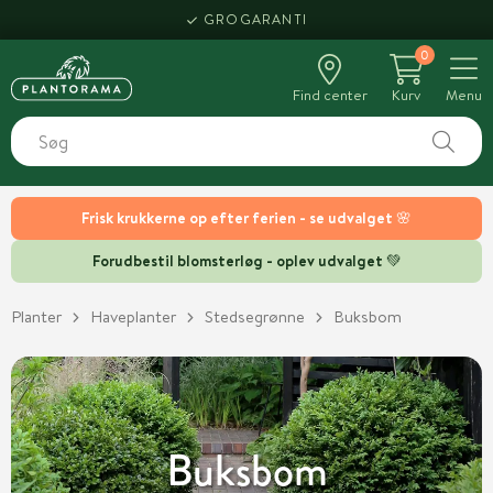
GROGARANTI
0
Find center
Kurv
Menu
Frisk krukkerne op efter ferien - se udvalget 🌸
Forudbestil blomsterløg - oplev udvalget 💚
Planter
Haveplanter
Stedsegrønne
Buksbom
Buksbom