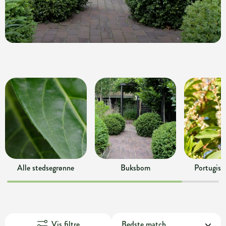
Alle stedsegrønne
Buksbom
Portugisi
Vis filtre