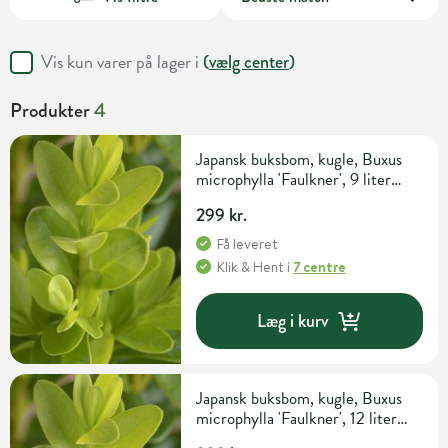
Vis kun varer på lager i
(
vælg center
)
Produkter
4
Japansk buksbom, kugle, Buxus
microphylla 'Faulkner', 9 liter
potte, Ø20-30 cm
299 kr.
Få leveret
Klik & Hent
i
7 centre
Læg i kurv
Japansk buksbom, kugle, Buxus
microphylla 'Faulkner', 12 liter
potte, Ø35-40 cm