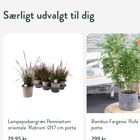
Særligt udvalgt til dig
Lampepudsergræs Pennisetum
Bambus Fargesia 'Rufa' 
orientale 'Rubrum' Ø17 cm potte
potte
79,95 kr.
299 kr.