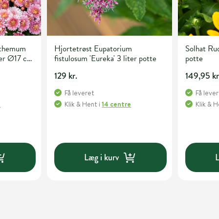
nthemum
Hjortetrøst Eupatorium
Solhat Ru
ter Ø17 cm
fistulosum 'Eureka' 3 liter potte
potte
129 kr.
149,95 kr
Få leveret
Få leve
e
Klik & Hent
i
14 centre
Klik & 
Læg i kurv
L