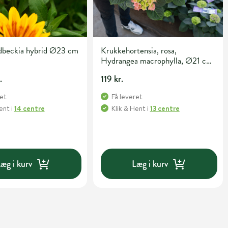
dbeckia hybrid Ø23 cm
Krukkehortensia, rosa,
Hydrangea macrophylla, Ø21 cm
potte
.
119 kr.
ret
Få leveret
Hent
i
14 centre
Klik & Hent
i
13 centre
æg i kurv
Læg i kurv