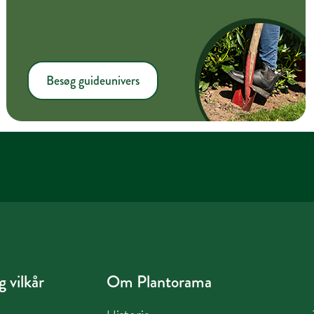
Besøg guideunivers
 vilkår
Om Plantorama