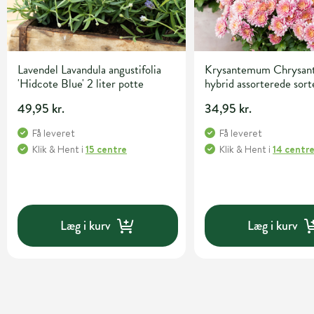
Lavendel Lavandula angustifolia
Krysantemum Chrysa
'Hidcote Blue' 2 liter potte
hybrid assorterede sor
potte
49,95 kr.
34,95 kr.
Få leveret
Få leveret
Klik & Hent
i
15 centre
Klik & Hent
i
14 centr
Læg i kurv
Læg i kurv