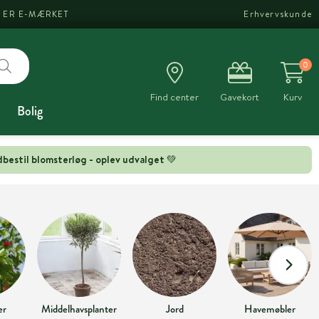
I ER E-MÆRKET
Erhvervskunde
0
Find center
Gavekort
Kurv
Bolig
bestil blomsterløg - oplev udvalget 💚
er
Middelhavsplanter
Jord
Havemøbler