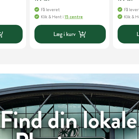
Få leveret
Få leve
Klik & Hent
i
15 centre
Klik & 
Læg i kurv
L