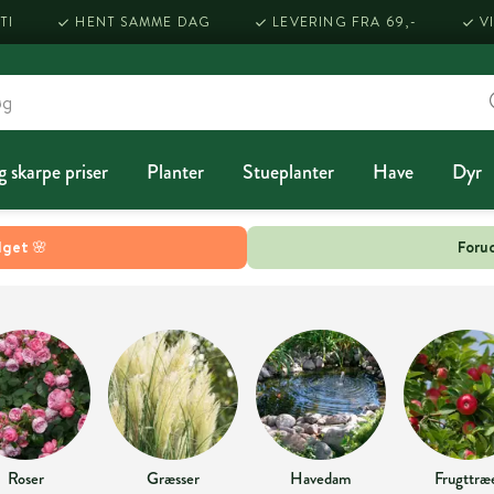
TI
HENT SAMME DAG
LEVERING FRA 69,-
V
g skarpe priser
Planter
Stueplanter
Have
Dyr
lget 🌸
Forud
Roser
Græsser
Havedam
Frugttræ