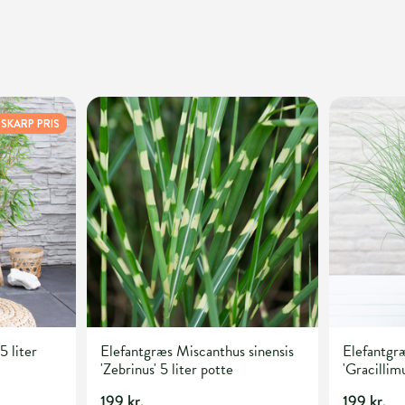
SKARP PRIS
5 liter
Elefantgræs Miscanthus sinensis
Elefantgræ
'Zebrinus' 5 liter potte
'Gracillimu
199 kr.
199 kr.