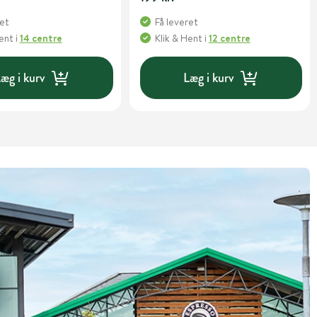
ret
Få leveret
Hent
i
14 centre
Klik & Hent
i
12 centre
æg i kurv
Læg i kurv