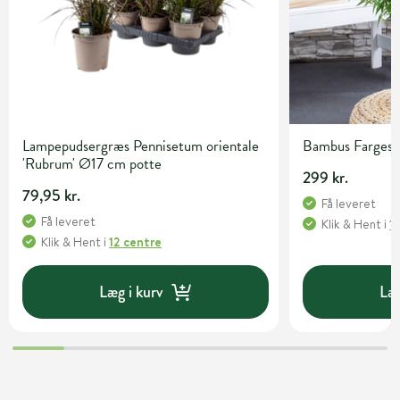
Lampepudsergræs Pennisetum orientale
Bambus Fargesia 
'Rubrum' Ø17 cm potte
299 kr.
79,95 kr.
Få leveret
Få leveret
Klik & Hent
i
1
Klik & Hent
i
12 centre
Læg i kurv
Læg