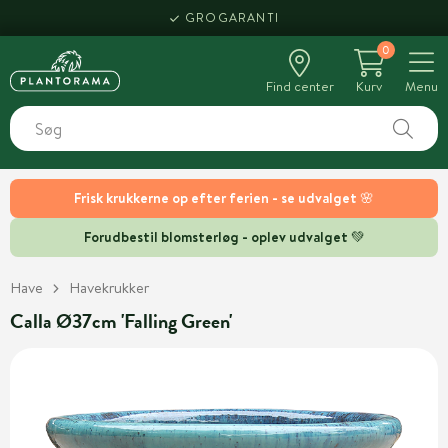
GROGARANTI
0
Find center
Kurv
Menu
Frisk krukkerne op efter ferien - se udvalget 🌸
Forudbestil blomsterløg - oplev udvalget 💚
Have
Havekrukker
Calla Ø37cm 'Falling Green'