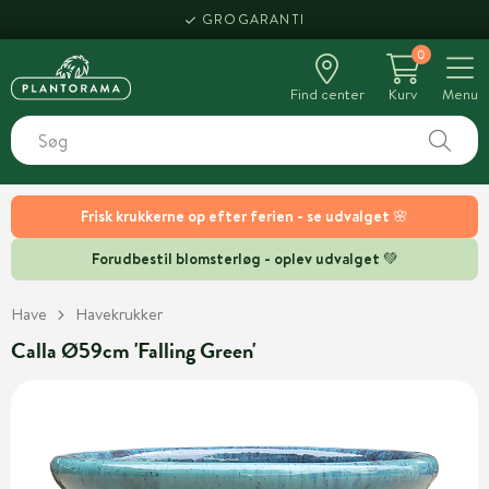
GROGARANTI
0
Find center
Kurv
Menu
Frisk krukkerne op efter ferien - se udvalget 🌸
Forudbestil blomsterløg - oplev udvalget 💚
Have
Havekrukker
Calla Ø59cm 'Falling Green'