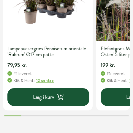
Lampepudsergræs Pennisetum orientale
Elefantgræs Mis
'Rubrum' Ø17 cm potte
Osten' 5 liter p
79,95 kr.
199 kr.
Få leveret
Få leveret
Klik & Hent
i
12 centre
Klik & Hent
i
1
Læg i kurv
Læg