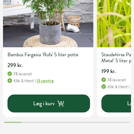
Bambus Fargesia 'Rufa' 5 liter potte
Staudehirse Pan
Metal' 5 liter p
299 kr.
199 kr.
Få leveret
Få leveret
Klik & Hent
i
13 centre
Klik & Hent
i
1
Læg i kurv
Læg