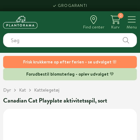
GROGARANTI
0
Find center
Kurv
Menu
Frisk krukkerne op efter ferien - se udvalget 🌸
Forudbestil blomsterløg - oplev udvalget 💚
Dyr
Kat
Kattelegetøj
Canadian Cat Playplate aktivitetsspil, sort