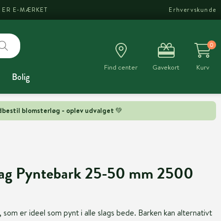
I ER E-MÆRKET
Erhvervskunde
0
Find center
Gavekort
Kurv
Bolig
bestil blomsterløg - oplev udvalget 💚
ag Pyntebark 25-50 mm 2500
som er ideel som pynt i alle slags bede. Barken kan alternativt