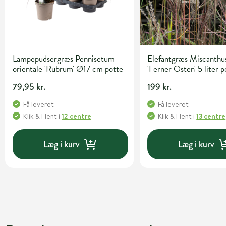
Lampepudsergræs Pennisetum
Elefantgræs Miscanthus
orientale 'Rubrum' Ø17 cm potte
'Ferner Osten' 5 liter p
79,95 kr.
199 kr.
Få leveret
Få leveret
Klik & Hent
i
12 centre
Klik & Hent
i
13 centre
Læg i kurv
Læg i kurv