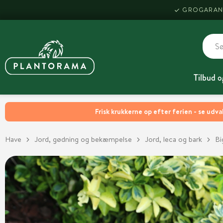
GROGARAN
Tilbud o
Frisk krukkerne op efter ferien - se udva
Have
Jord, gødning og bekæmpelse
Jord, leca og bark
Bi