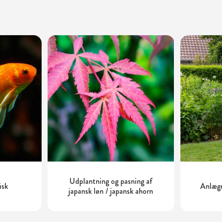
Udplantning og pasning af
isk
Anlægn
japansk løn / japansk ahorn