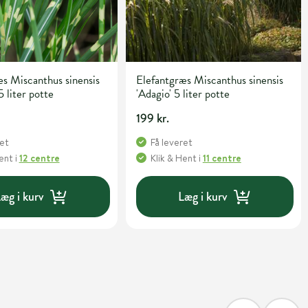
s Miscanthus sinensis
Elefantgræs Miscanthus sinensis
5 liter potte
'Adagio' 5 liter potte
199 kr.
ret
Få leveret
Hent
i
12 centre
Klik & Hent
i
11 centre
æg i kurv
Læg i kurv