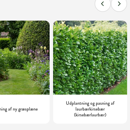
Udplantning og pasning af
ing af ny græsplæne
laurbærkirsebær
(kirsebærlaurbær)