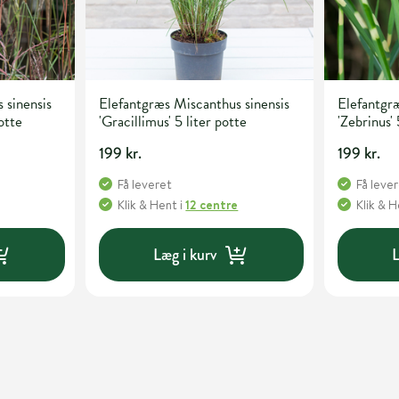
 sinensis
Elefantgræs Miscanthus sinensis
Elefantgræ
otte
'Gracillimus' 5 liter potte
'Zebrinus' 
199 kr.
199 kr.
Få leveret
Få leve
Klik & Hent
i
12 centre
Klik & 
Læg i kurv
L