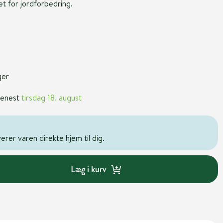
t for jordforbedring.
ger
 senest
tirsdag 18. august
rer varen direkte hjem til dig.
Læg i kurv