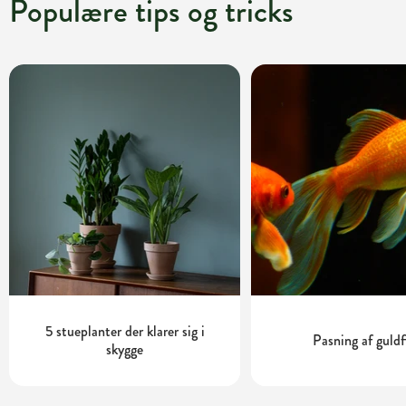
Populære tips og tricks
5 stueplanter der klarer sig i
Pasning af guldf
skygge