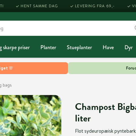
TI
HENT SAMME DAG
LEVERING FRA 69,-
V
g skarpe priser
Planter
Stueplanter
Have
Dyr
lget 🌸
Forud
g bags
Champost Bigb
liter
Flot sydeuropæisk pyntebark, 