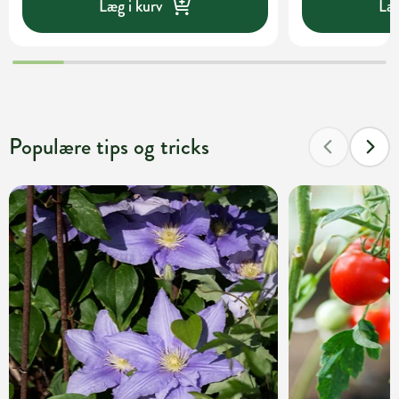
Læg i kurv
Læg
Populære tips og tricks