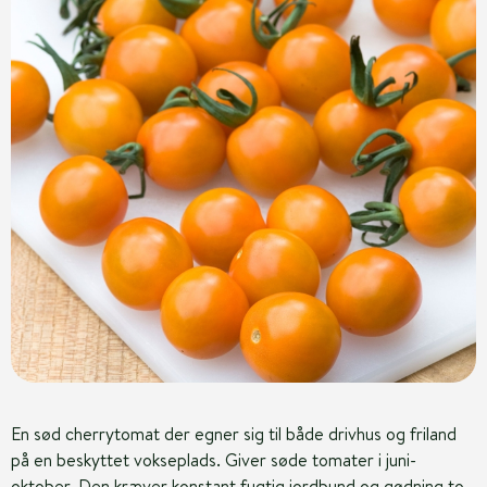
En sød cherrytomat der egner sig til både drivhus og friland
på en beskyttet vokseplads. Giver søde tomater i juni-
oktober. Den kræver konstant fugtig jordbund og gødning to