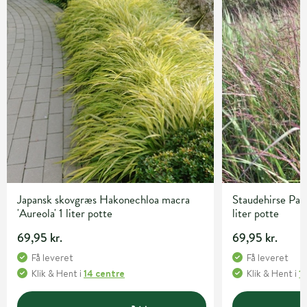
Japansk skovgræs Hakonechloa macra
Staudehirse Pan
'Aureola' 1 liter potte
liter potte
69,95 kr.
69,95 kr.
Få leveret
Få leveret
Klik & Hent
i
14 centre
Klik & Hent
i
1