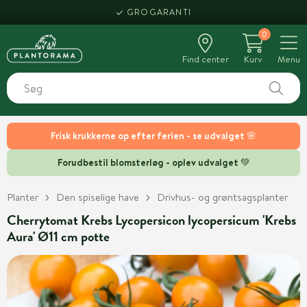
GROGARANTI
0
Find center
Kurv
Menu
Frisk krukkerne op efter ferien - se udvalget 🌸
Forudbestil blomsterløg - oplev udvalget 💚
Planter
Den spiselige have
Drivhus- og grøntsagsplanter
Cherrytomat Krebs Lycopersicon lycopersicum 'Krebs
Aura' Ø11 cm potte