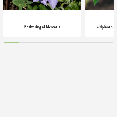
Beskæring af klematis
Udplantning