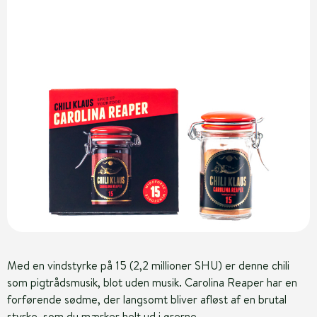
Med en vindstyrke på 15 (2,2 millioner SHU) er denne chili
som pigtrådsmusik, blot uden musik. Carolina Reaper har en
forførende sødme, der langsomt bliver afløst af en brutal
styrke, som du mærker helt ud i ørerne.