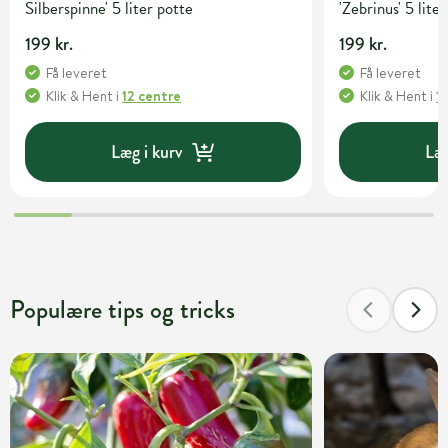
Silberspinne' 5 liter potte
'Zebrinus' 5 lite
199 kr.
199 kr.
Få leveret
Få leveret
Klik & Hent
i
12 centre
Klik & Hent
i
1
Læg i kurv
Læg
Populære tips og tricks