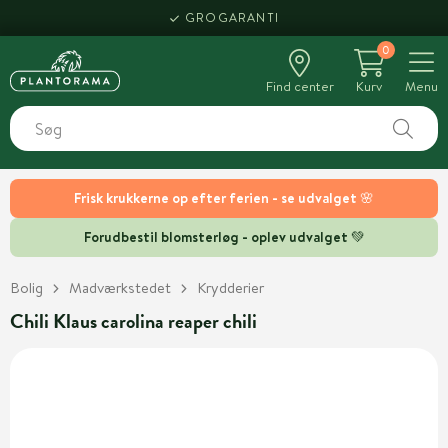
GROGARANTI
0
Find center
Kurv
Menu
Frisk krukkerne op efter ferien - se udvalget 🌸
Forudbestil blomsterløg - oplev udvalget 💚
Bolig
Madværkstedet
Krydderier
Chili Klaus carolina reaper chili