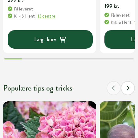
299 kr.
199 kr.
Få leveret
Få leveret
Klik & Hent
i
13 centre
Klik & Hent
i
1
Læg i kurv
Læg
Populære tips og tricks