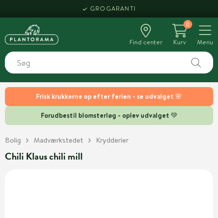
GROGARANTI
0
Find center
Kurv
Menu
Frisk krukkerne op efter ferien - se udvalget 🌸
Forudbestil blomsterløg - oplev udvalget 💚
Bolig
Madværkstedet
Krydderier
Chili Klaus chili mill