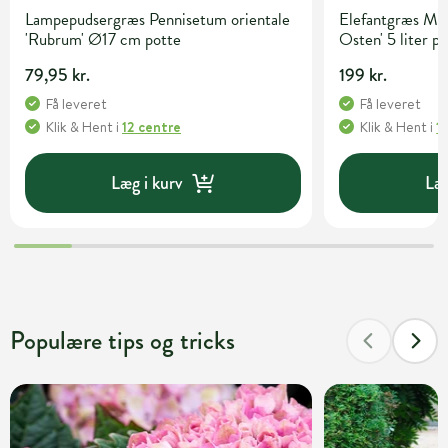
Lampepudsergræs Pennisetum orientale
Elefantgræs Mis
'Rubrum' Ø17 cm potte
Osten' 5 liter p
79,95 kr.
199 kr.
Få leveret
Få leveret
Klik & Hent
i
12 centre
Klik & Hent
i
1
Læg i kurv
Læg
Populære tips og tricks