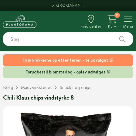
GROGARANTI
0
Find center
Kurv
Menu
Frisk krukkerne op efter ferien - se udvalget 🌸
Forudbestil blomsterløg - oplev udvalget 💚
Bolig
Madværkstedet
Snacks og chips
Chili Klaus chips vindstyrke 8