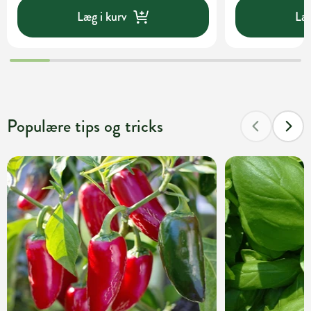
Læg i kurv
Læg
Populære tips og tricks