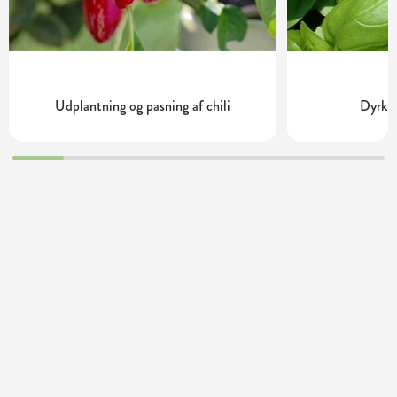
Udplantning og pasning af chili
Dyrkni