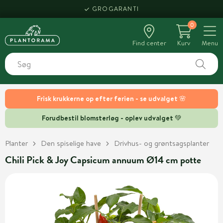
GROGARANTI
0
Find center
Kurv
Menu
Frisk krukkerne op efter ferien - se udvalget 🌸
Forudbestil blomsterløg - oplev udvalget 💚
Planter
Den spiselige have
Drivhus- og grøntsagsplanter
Chili Pick & Joy Capsicum annuum Ø14 cm potte