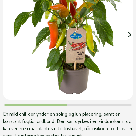
En mild chili der ynder en solrig og lun placering, samt en
konstant fugtig jordbund. Den kan dyrkes i en vindueskarm og
kan senere i maj plantes ud i drivhuset, når risikoen for frost er
ovre. Frugterne kan høstes fra august.