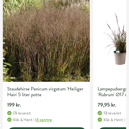
Staudehirse Panicum virgatum 'Heiliger
Lampepudsergræ
Hain' 5 liter potte
'Rubrum' Ø17 c
199 kr.
79,95 kr.
Få leveret
Få leveret
Klik & Hent
i
13 centre
Klik & Hent
i
1