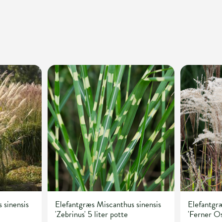
 sinensis
Elefantgræs Miscanthus sinensis
Elefantgræ
'Zebrinus' 5 liter potte
'Ferner Os