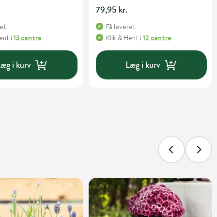
79,95 kr.
ret
Få leveret
Hent
i
13 centre
Klik & Hent
i
12 centre
æg i kurv
Læg i kurv