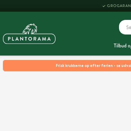
GROGARAN
Tilbud o
Frisk krukkerne op efter ferien - se udva