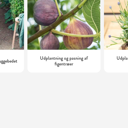
Udplantning og pasning af
Udplan
kyggebedet
figentræer