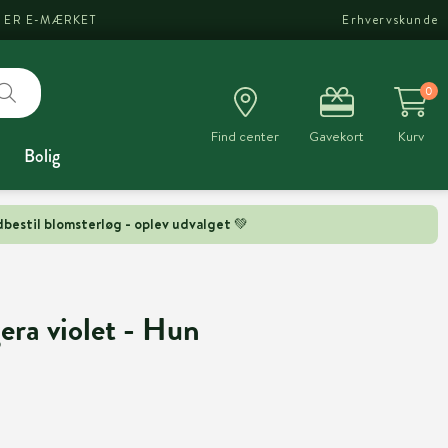
I ER E-MÆRKET
Erhvervskunde
0
Find center
Gavekort
Kurv
Bolig
bestil blomsterløg - oplev udvalget 💚
era violet - Hun