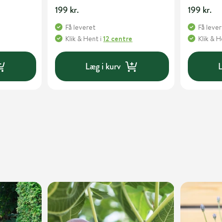
199 kr.
199 kr.
Få leveret
Få leve
Klik & Hent
i
12 centre
Klik & 
Læg i kurv
L