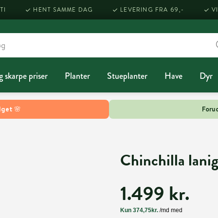
TI
HENT SAMME DAG
LEVERING FRA 69,-
V
g skarpe priser
Planter
Stueplanter
Have
Dyr
lget 🌸
Forud
Chinchilla lanig
1.499 kr.